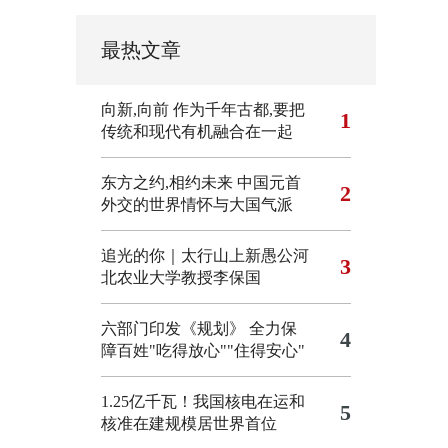
最热文章
向新,向前
作为千年古都,要把
1
传统和现代有机融合在一起
东方之约,相约未来 中国元首
2
外交的世界情怀与大国气派
追光的你｜太行山上新愚公河
3
北农业大学教授李保国
六部门印发《规划》 全力保
4
障百姓"吃得放心""住得安心"
1.25亿千瓦！我国核电在运和
5
核准在建规模居世界首位