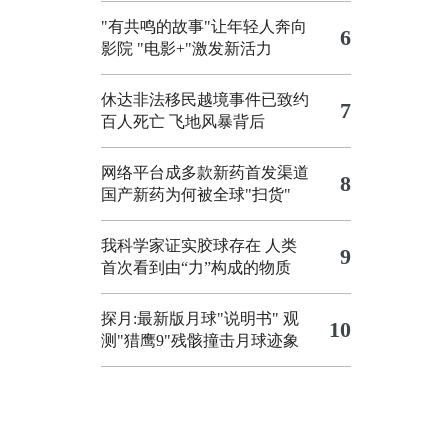
"有共鸣的故事"让年轻人奔向
6
影院
"电影+"激发新活力
休达非法移民越境事件已致约
7
百人死亡
飞地风暴背后
网络平台成多款新药首发渠道
8
国产新药为何被全球"扫货"
我科学家证实胶球存在 人类
9
首次看到由“力”构成的物质
探月:最新版月球"说明书"
观
10
测"猎鹰9"残骸撞击月球迹象