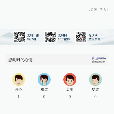
[
责编：李飞
]
您此时的心情
开心
难过
点赞
飘过
1
0
0
0