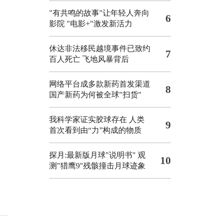
"有共鸣的故事"让年轻人奔向
6
影院
"电影+"激发新活力
休达非法移民越境事件已致约
7
百人死亡
飞地风暴背后
网络平台成多款新药首发渠道
8
国产新药为何被全球"扫货"
我科学家证实胶球存在 人类
9
首次看到由“力”构成的物质
探月:最新版月球"说明书"
观
10
测"猎鹰9"残骸撞击月球迹象