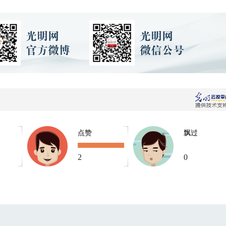
点赞
飘过
2
0