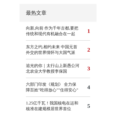
最热文章
向新,向前
作为千年古都,要把
1
传统和现代有机融合在一起
东方之约,相约未来 中国元首
2
外交的世界情怀与大国气派
追光的你｜太行山上新愚公河
3
北农业大学教授李保国
六部门印发《规划》 全力保
4
障百姓"吃得放心""住得安心"
1.25亿千瓦！我国核电在运和
5
核准在建规模居世界首位