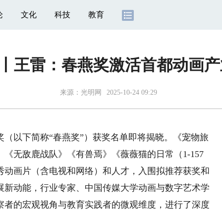
论
文化
科技
教育
K”丨王雷：春燕奖激活首都动画
来源：
光明网
2025-10-24 09:29
奖（以下简称“春燕奖”）获奖名单即将揭晓。《宠物旅
《无敌鹿战队》《有兽焉》《薇薇猫的日常（1-157
秀动画片（含电视和网络）和人才，入围拟推荐获奖和
展新动能，行业专家、中国传媒大学动画与数字艺术学
察者的宏观视角与教育实践者的微观维度，进行了深度