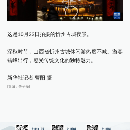
这是10月22日拍摄的忻州古城夜景。
1
深秋时节，山西省忻州古城休闲游热度不减。游客
深
错峰出行，感受传统文化的独特魅力。
错
新华社记者 曹阳 摄
新
[责编：任子薇]
[责