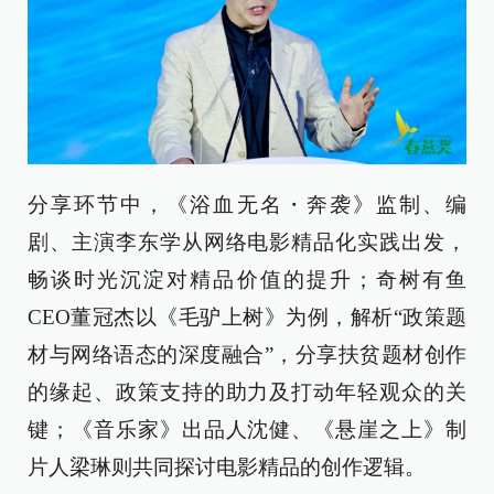
分享环节中，《浴血无名・奔袭》监制、编
剧、主演李东学从网络电影精品化实践出发，
畅谈时光沉淀对精品价值的提升；奇树有鱼
CEO董冠杰以《毛驴上树》为例，解析“政策题
材与网络语态的深度融合”，分享扶贫题材创作
的缘起、政策支持的助力及打动年轻观众的关
键；《音乐家》出品人沈健、《悬崖之上》制
片人梁琳则共同探讨电影精品的创作逻辑。