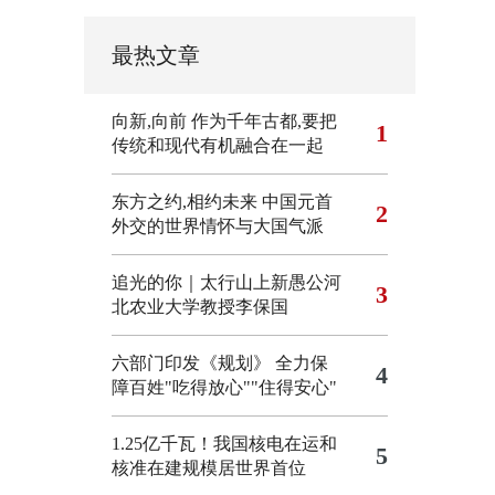
最热文章
向新,向前
作为千年古都,要把
1
传统和现代有机融合在一起
东方之约,相约未来 中国元首
2
外交的世界情怀与大国气派
追光的你｜太行山上新愚公河
3
北农业大学教授李保国
六部门印发《规划》 全力保
4
障百姓"吃得放心""住得安心"
1.25亿千瓦！我国核电在运和
5
核准在建规模居世界首位