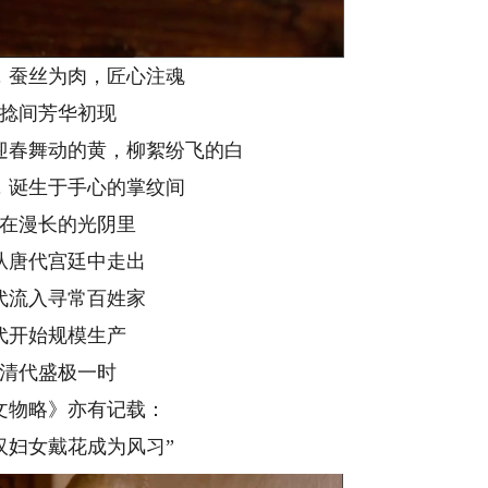
，蚕丝为肉，匠心注魂
捻间芳华初现
迎春舞动的黄，柳絮纷飞的白
，诞生于手心的掌纹间
在漫长的光阴里
从唐代宫廷中走出
代流入寻常百姓家
代开始规模生产
清代盛极一时
文物略》亦有记载：
汉妇女戴花成为风习”