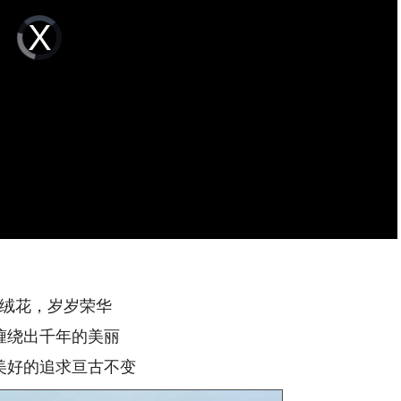
Video
Player
is
loading.
绒花，岁岁荣华
缠绕出千年的美丽
美好的追求亘古不变