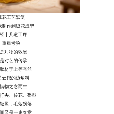
绒花工艺繁复
线制作到绒花成型
经十几道工序
重重考验
是对物的敬畏
是对艺的传承
取材于上等蚕丝
是云锦的边角料
惜物之念而生
打尖、传花、整型
轻盈，毛絮飘落
间又是一束春意