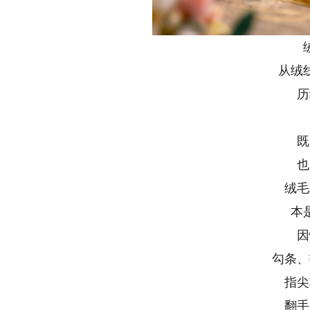
从绒
历
既
也
绒毛
本
因
勾条、
指尖
翻手