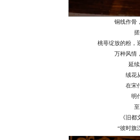
铜线作骨
搓
桃萼绽放的粉，
万种风情
延续
绒花
在宋
明
至
《旧都
“彼时旗