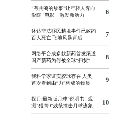
"有共鸣的故事"让年轻人奔向
6
影院
"电影+"激发新活力
休达非法移民越境事件已致约
7
百人死亡
飞地风暴背后
网络平台成多款新药首发渠道
8
国产新药为何被全球"扫货"
我科学家证实胶球存在 人类
9
首次看到由“力”构成的物质
探月:最新版月球"说明书"
观
10
测"猎鹰9"残骸撞击月球迹象