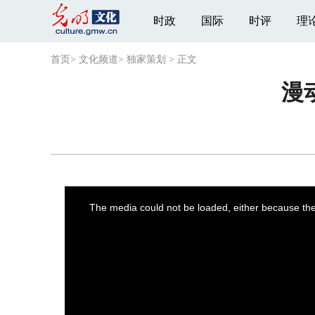
时政
国际
时评
理
首页
>
文化频道
>
独家策划
>
正文
漫
This
is
a
The media could not be loaded, either because the 
modal
window.