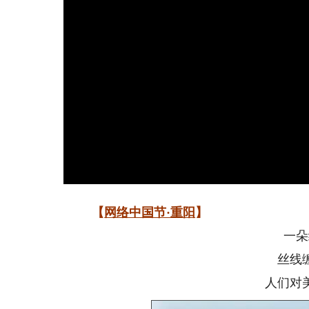
【
网络中国节·重阳
】
一朵
丝线
人们对