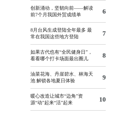
创新涌动，坚韧向前——解读
6
前7个月我国外贸成绩单
8月台风生成登陆全年最多 最
7
常在我国这些地方登陆
如果古代也有“全民健身日”，
8
看看哪个打卡场面最出圈儿
油菜花海、丹崖碧水、林海天
9
池 解锁各地夏日体验
暖心改造让城市“边角”资
10
源“动”起来“活”起来