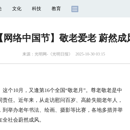
论
文化
科技
教育
【网络中国节】敬老爱老 蔚然成
来源：
光明网-《光明日报》
2025-10-30 03:15
这个10月，又逢第16个全国“敬老月”。尊老敬老是中
同责任。近年来，从走访慰问百岁、高龄失能老年人，
，到举办老年书法、绘画、摄影等比赛，各地多措并举
在全社会蔚然成风。