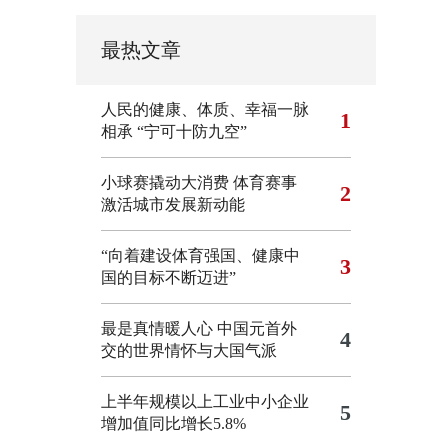
最热文章
人民的健康、体质、幸福一脉
1
相承
“宁可十防九空”
小球赛撬动大消费 体育赛事
2
激活城市发展新动能
“向着建设体育强国、健康中
3
国的目标不断迈进”
最是真情暖人心 中国元首外
4
交的世界情怀与大国气派
上半年规模以上工业中小企业
5
增加值同比增长5.8%