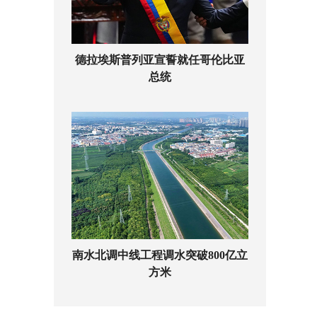
德拉埃斯普列亚宣誓就任哥伦比亚
总统
南水北调中线工程调水突破800亿立
方米