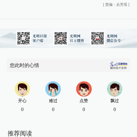
[
责编：丛芳瑶
]
您此时的心情
开心
难过
点赞
飘过
0
0
0
0
推荐阅读