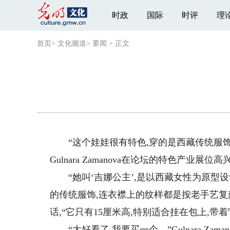
时政
国际
时评
理
首页
>
文化频道
>
要闻
>
正文
“这个娃娃很有特色,穿的是西藏传统服饰吗?
Gulnara Zamanova在论坛的特色产业
“她叫‘吉娜公主’,是以西藏女性为原型设
的传统服饰,连衣襟上的纹样都是按老手艺复
话,“它只有15厘米高,特别适合挂在包上,
“太好看了,我要买一个。”Gulnara Zam