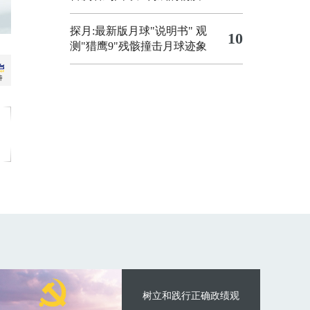
探月:最新版月球"说明书"
观
10
测"猎鹰9"残骸撞击月球迹象
树立和践行正确政绩观