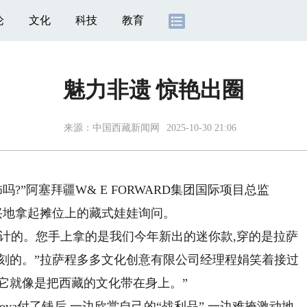
论
文化
科技
教育
魅力非遗 惊艳出圈
来源：
中国西藏新闻网
2025-10-30 21:06
”阿塞拜疆W& E FORWARD集团国际项目总监
展位高兴地拿起摊位上的藏式娃娃询问。
计的。您手上拿的是我们今年新出的迷你款,穿的是拉萨
刻的。”拉萨程多多文化创意有限公司经理程娟笑着接过
带着它就像是把西藏的文化带在身上。”
anova付了钱后,一边欣赏自己的“战利品”,一边难掩激动地