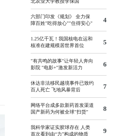
北农业大学教授李保国
六部门印发《规划》 全力保
4
障百姓"吃得放心""住得安心"
1.25亿千瓦！我国核电在运和
5
核准在建规模居世界首位
"有共鸣的故事"让年轻人奔向
6
影院
"电影+"激发新活力
休达非法移民越境事件已致约
7
百人死亡
飞地风暴背后
网络平台成多款新药首发渠道
8
国产新药为何被全球"扫货"
我科学家证实胶球存在 人类
9
首次看到由“力”构成的物质