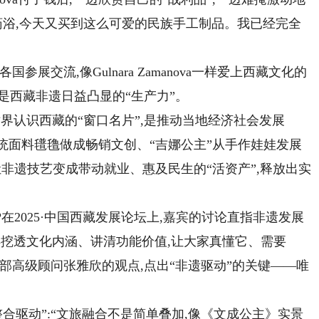
药浴,今天又买到这么可爱的民族手工制品。我已经完全
展交流,像Gulnara Zamanova一样爱上西藏文化的
是西藏非遗日益凸显的“生产力”。
认识西藏的“窗口名片”,是推动当地经济社会发展
传统面料氆氇做成畅销文创、“吉娜公主”从手作娃娃发展
,让非遗技艺变成带动就业、惠及民生的“活资产”,释放出实
2025·中国西藏发展论坛上,嘉宾的讨论直指非遗发展
艺,得挖透文化内涵、讲清功能价值,让大家真懂它、需要
部高级顾问张雅欣的观点,点出“非遗驱动”的关键——唯
驱动”:“文旅融合不是简单叠加,像《文成公主》实景