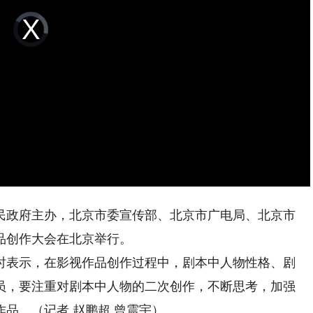
Video
Player
is
loading.
政府主办，北京市委宣传部、北京市广电局、北京市
精品创作大会在北京举行。
表示，在影视作品创作过程中，剧本中人物性格、剧
员，要注重对剧本中人物的二次创作，不断思考，加强
品。（记者 赵鹏超 曾震宇）