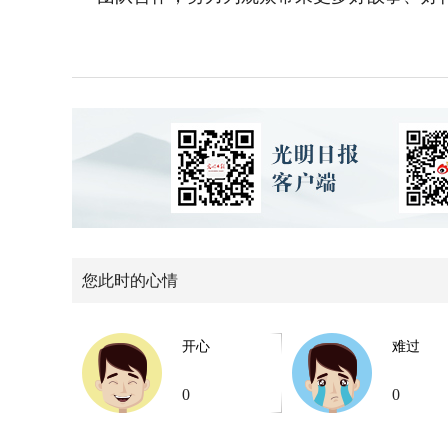
您此时的心情
开心
难过
0
0