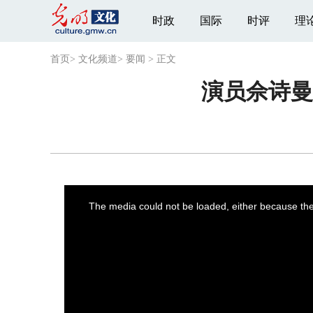
时政
国际
时评
理
首页
>
文化频道
>
要闻
>
正文
演员佘诗曼
This
is
a
The media could not be loaded, either because the 
modal
window.