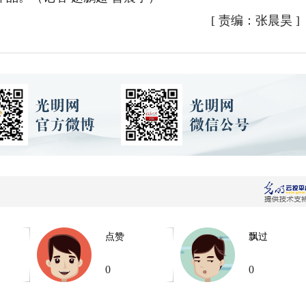
[
责编：张晨昊
]
点赞
飘过
0
0