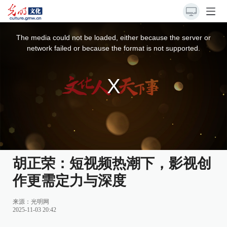
This
is
a
The media could not be loaded, either because the server or
modal
window.
network failed or because the format is not supported.
胡正荣：短视频热潮下，影视创
作更需定力与深度
来源：
光明网
2025-11-03 20:42