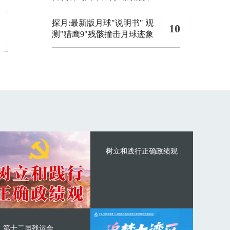
探月:最新版月球"说明书"
观
10
测"猎鹰9"残骸撞击月球迹象
树立和践行正确政绩观
第十二届残运会