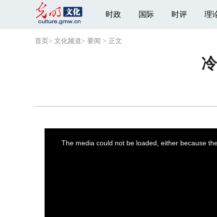
时政
国际
时评
理
首页
>
文化频道
>
要闻
>
正文
冷
This
is
a
The media could not be loaded, either because the 
modal
window.