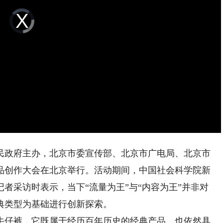
Video
Player
is
loading.
政府主办，北京市委宣传部、北京市广电局、北京市
精品创作大会在北京举行。活动期间，中国社会科学院新
者采访时表示，当下“流量为王”与“内容为王”并非对
典类型为基础进行创新探索。
仔裤，它既属于经历百年历史的经典产品，也依然具