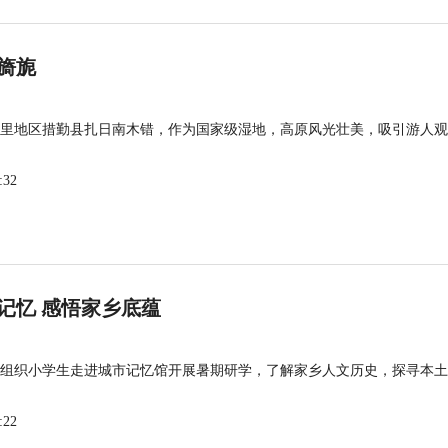
旖旎
里地区措勤县扎日南木错，作为国家级湿地，高原风光壮美，吸引游人观
:32
记忆 感悟家乡底蕴
组织小学生走进城市记忆馆开展暑期研学，了解家乡人文历史，探寻本土
:22