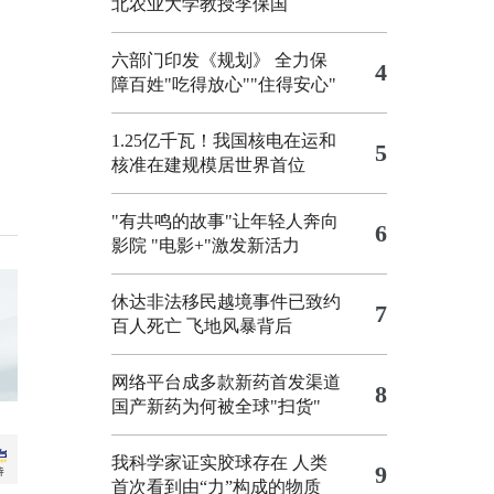
北农业大学教授李保国
六部门印发《规划》 全力保
4
障百姓"吃得放心""住得安心"
1.25亿千瓦！我国核电在运和
5
核准在建规模居世界首位
"有共鸣的故事"让年轻人奔向
6
影院
"电影+"激发新活力
休达非法移民越境事件已致约
7
百人死亡
飞地风暴背后
网络平台成多款新药首发渠道
8
国产新药为何被全球"扫货"
我科学家证实胶球存在 人类
9
首次看到由“力”构成的物质