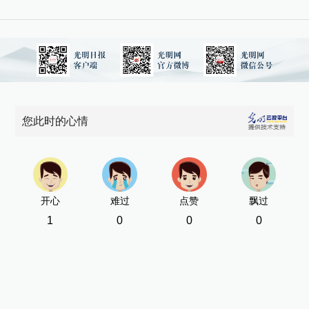
2
展
大
新
您此时的心情
[责
开心
难过
点赞
飘过
1
0
0
0