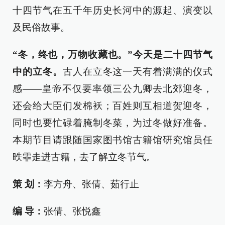
十四节气在五千年历史长河中的源起、演变以
及民俗故事。
“冬，终也，万物收藏也。”今天是二十四节气
中的立冬。
古人在立冬这一天有着满满的仪式
感——皇帝不仅要率领三公九卿去北郊迎冬，
还会给大臣们发棉袄；百姓则互相道贺迎冬，
同时也要忙碌着腌制冬菜，为过冬做好准备。
本期节目请跟随国家图书馆古籍馆研究馆员任
昳霏走进古籍，去了解立冬节气。
策 划：
李方舟、张倩、茹行止
编 导：
张倩、张悦鑫