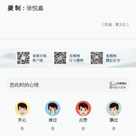
摄 制：
张悦鑫
[
责编：董大正
]
您此时的心情
开心
难过
点赞
飘过
0
0
0
0