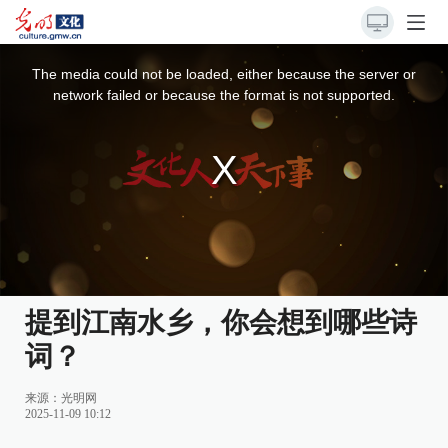
This
is
a
The media could not be loaded, either because the server or
modal
window.
network failed or because the format is not supported.
提到江南水乡，你会想到哪些诗
词？
来源：
光明网
2025-11-09 10:12