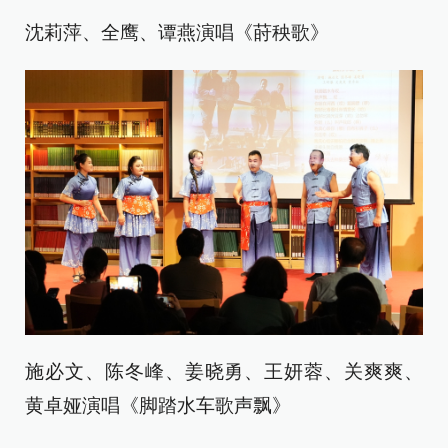
沈莉萍、全鹰、谭燕演唱《莳秧歌》
施必文、陈冬峰、姜晓勇、王妍蓉、关爽爽、
黄卓娅演唱《脚踏水车歌声飘》