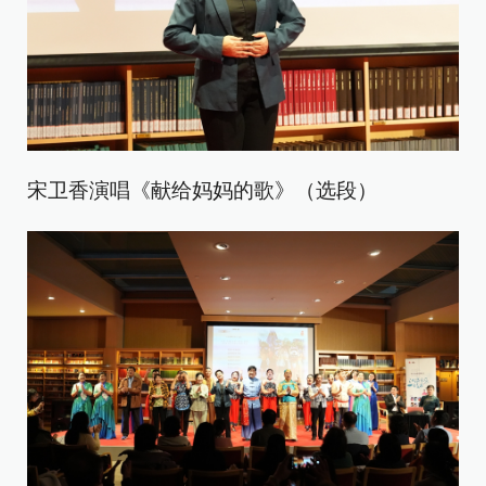
宋卫香演唱《献给妈妈的歌》（选段）