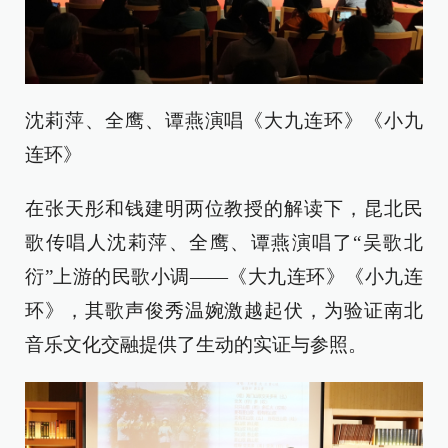
沈莉萍、全鹰、谭燕演唱《大九连环》《小九
连环》
在张天彤和钱建明两位教授的解读下，昆北民
歌传唱人沈莉萍、全鹰、谭燕演唱了“吴歌北
衍”上游的民歌小调——《大九连环》《小九连
环》，其歌声俊秀温婉激越起伏，为验证南北
音乐文化交融提供了生动的实证与参照。