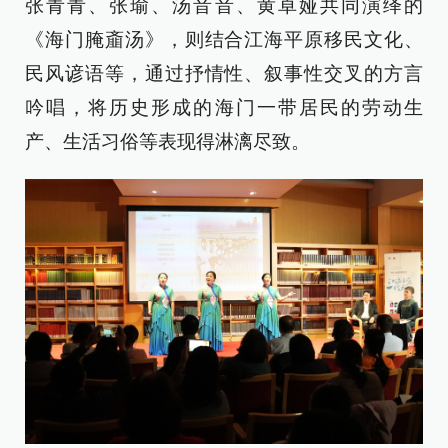
张青青、张瑜、汤音音、黄卓娅共同演绎的
《海门腌齑汤》，则结合江海平原移民文化、
民风谚语等，通过抒情性、叙事性交叉的方言
吟唱，将历史形成的海门一带居民的劳动生
产、生活习俗等表现得淋漓尽致。