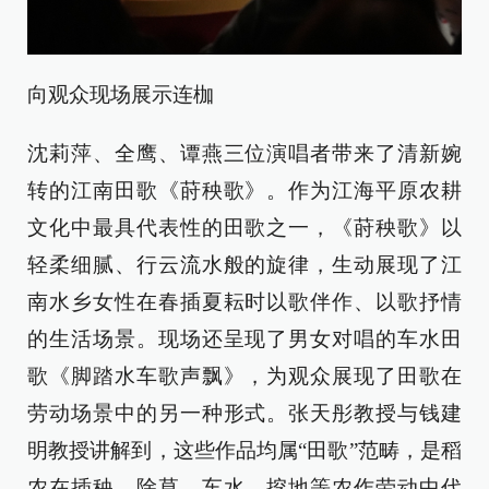
向观众现场展示连枷
沈莉萍、全鹰、谭燕三位演唱者带来了清新婉
转的江南田歌《莳秧歌》。作为江海平原农耕
文化中最具代表性的田歌之一，《莳秧歌》以
轻柔细腻、行云流水般的旋律，生动展现了江
南水乡女性在春插夏耘时以歌伴作、以歌抒情
的生活场景。现场还呈现了男女对唱的车水田
歌《脚踏水车歌声飘》，为观众展现了田歌在
劳动场景中的另一种形式。张天彤教授与钱建
明教授讲解到，这些作品均属“田歌”范畴，是稻
农在插秧、除草、车水、挖地等农作劳动中代