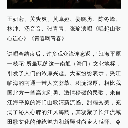
王妍蓉、关爽爽、黄卓娅、姜晓勇、陈冬峰、
林冲、汤音音、张青青、张瑜演唱《唱起山歌
心连心》《青春啊青春》
讲唱会结束后，许多观众流连忘返，“江海平原
一枝花”所呈现的这一南通（海门）文化地标，
引发了人们的浓厚兴趣。大家纷纷表示，夹江
临海的南通一带人文荟萃、积淀深厚。相比我
国北方一些高亢刚勇、激情磅礴的民歌，来自
江海平原的海门山歌清新流畅、甜糯秀美，充
满了沁人心脾的江风海韵，其凝聚了长江流域
田歌文化的传统魅力和新颖时尚令人感怀、令