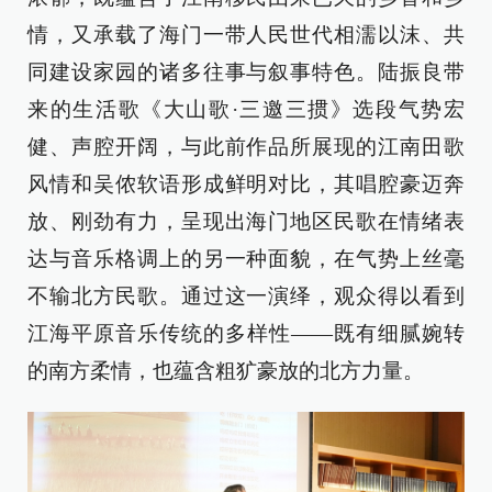
情，又承载了海门一带人民世代相濡以沫、共
同建设家园的诸多往事与叙事特色。陆振良带
来的生活歌《大山歌·三邀三掼》选段气势宏
健、声腔开阔，与此前作品所展现的江南田歌
风情和吴侬软语形成鲜明对比，其唱腔豪迈奔
放、刚劲有力，呈现出海门地区民歌在情绪表
达与音乐格调上的另一种面貌，在气势上丝毫
不输北方民歌。通过这一演绎，观众得以看到
江海平原音乐传统的多样性——既有细腻婉转
的南方柔情，也蕴含粗犷豪放的北方力量。