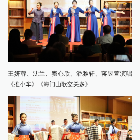
王妍蓉、沈兰、窦心欣、潘雅轩、蒋昱萱演唱
《推小车》《海门山歌交关多》