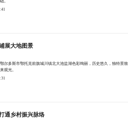
础。
:41
铺展大地图景
鄂尔多斯市鄂托克前旗城川镇北大池盐湖色彩绚丽，历史悠久，独特景致
来观光。
:31
打通乡村振兴脉络