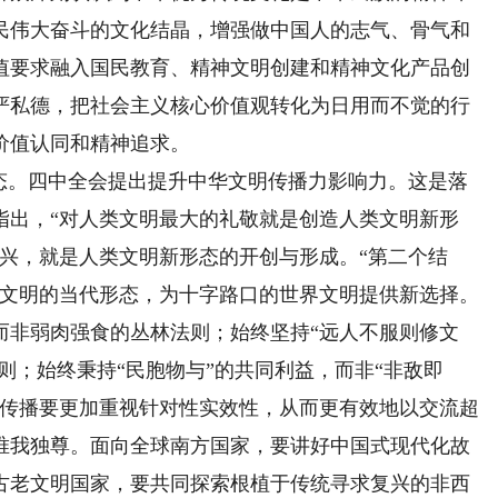
民伟大奋斗的文化结晶，增强做中国人的志气、骨气和
值要求融入国民教育、精神文明创建和精神文化产品创
严私德，把社会主义核心价值观转化为日用而不觉的行
价值认同和精神追求。
。四中全会提出提升中华文明传播力影响力。这是落
指出，“对人类文明最大的礼敬就是创造人类文明新形
兴，就是人类文明新形态的开创与形成。“第二个结
华文明的当代形态，为十字路口的世界文明提供新选择。
而非弱肉强食的丛林法则；始终坚持“远人不服则修文
则；始终秉持“民胞物与”的共同利益，而非“非敌即
外传播要更加重视针对性实效性，从而更有效地以交流超
唯我独尊。面向全球南方国家，要讲好中国式现代化故
古老文明国家，要共同探索根植于传统寻求复兴的非西