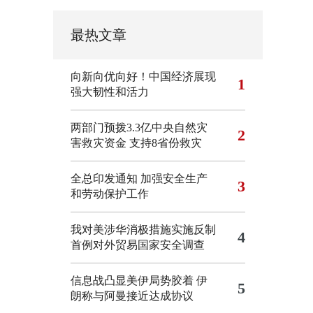
最热文章
向新向优向好！中国经济展现
1
强大韧性和活力
两部门预拨3.3亿中央自然灾
2
害救灾资金 支持8省份救灾
全总印发通知 加强安全生产
3
和劳动保护工作
我对美涉华消极措施实施反制
4
首例对外贸易国家安全调查
信息战凸显美伊局势胶着
伊
5
朗称与阿曼接近达成协议