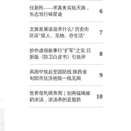
任新民——求真务实拓天路，
6
矢志笃行铸星途
文旅发展该追求什么?
历史街
7
区应"留人、见物、存生活"
炒作虚假叙事行"扩军"之实
日
8
新版《防卫白皮书》引批评
风雨中筑起坚固防线 陕西省
9
旬阳市抗洪抢险一线见闻
世界母乳喂养周｜别再猛喝催
10
奶浓汤，浓汤养的是脂肪