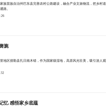
家族苗族自治州巴东县完善农村公路建设，融合产业文旅物流，把乡村道
通路。
:26
旖旎
里地区措勤县扎日南木错，作为国家级湿地，高原风光壮美，吸引游人观
:32
记忆 感悟家乡底蕴