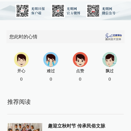
您此时的心情
开心
难过
点赞
飘过
0
0
0
0
推荐阅读
趣迎立秋时节 传承民俗文脉