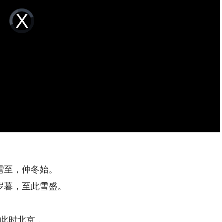
Video
Player
is
loading.
雪至，仲冬始。
岁暮，至此雪盛。
此时北京，