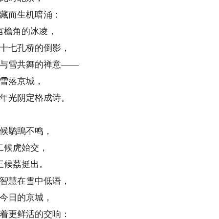
藏而生机暗涌：
宫檐角的冰凌，
十七孔桥的倒影，
与雪共舞的禅意——
雪落京城，
年光阴定格成诗。
候鹖鴠不鸣，
二候虎始交，
三候荔挺出。
智慧在雪中低语，
今日的京城，
着更鲜活的交响：