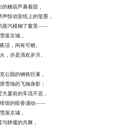
街的糖葫芦裹着甜，
帚声惊动宣纸上的笔墨，
的蒸汽模糊了窗景——
雪落京城，
夜话，闲有可栖。
火，亦是清欢岁月。
克公园的钢铁巨巢，
滑雪场的飞驰身影；
国贸大厦前的车流不息，
啡馆的暗香涌动——
雪落京城，
度与静谧的共舞，