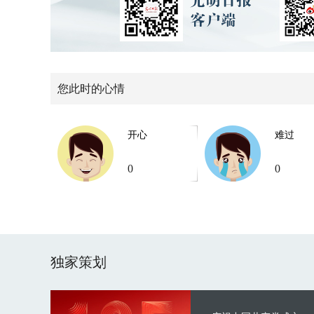
您此时的心情
开心
难过
0
0
独家策划