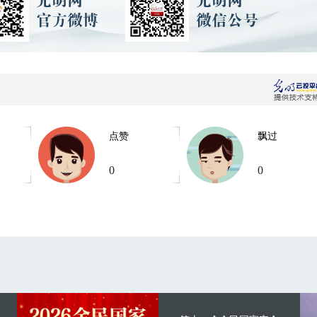
点赞
飘过
0
0