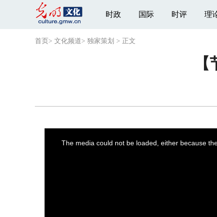
时政
国际
时评
理
首页
>
文化频道
>
独家策划
>
正文
【
This
is
a
The media could not be loaded, either because the 
modal
window.