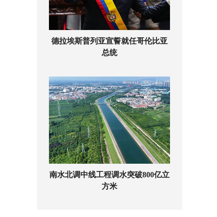
德拉埃斯普列亚宣誓就任哥伦比亚
总统
南水北调中线工程调水突破800亿立
方米