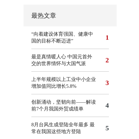
最热文章
“向着建设体育强国、健康中
1
国的目标不断迈进”
最是真情暖人心 中国元首外
2
交的世界情怀与大国气派
上半年规模以上工业中小企业
3
增加值同比增长5.8%
创新涌动，坚韧向前——解读
4
前7个月我国外贸成绩单
8月台风生成登陆全年最多 最
5
常在我国这些地方登陆