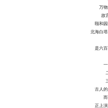
万物
故
颐和园
北海白塔
是六百
一
古人的
而
正上演