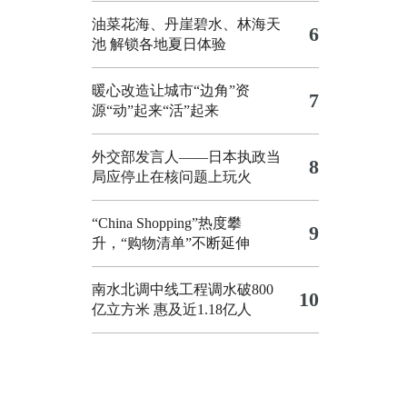
油菜花海、丹崖碧水、林海天
6
池 解锁各地夏日体验
暖心改造让城市“边角”资
7
源“动”起来“活”起来
外交部发言人——日本执政当
8
局应停止在核问题上玩火
“China Shopping”热度攀
9
升，“购物清单”不断延伸
南水北调中线工程调水破800
10
亿立方米 惠及近1.18亿人