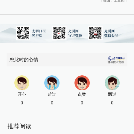
[
责编：王文韬
]
您此时的心情
开心
难过
点赞
飘过
0
0
0
0
推荐阅读