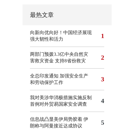
最热文章
向新向优向好！中国经济展现
1
强大韧性和活力
两部门预拨3.3亿中央自然灾
2
害救灾资金 支持8省份救灾
全总印发通知 加强安全生产
3
和劳动保护工作
我对美涉华消极措施实施反制
4
首例对外贸易国家安全调查
信息战凸显美伊局势胶着
伊
5
朗称与阿曼接近达成协议