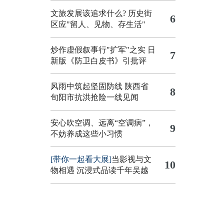
文旅发展该追求什么?
历史街
6
区应"留人、见物、存生活"
炒作虚假叙事行"扩军"之实
日
7
新版《防卫白皮书》引批评
风雨中筑起坚固防线 陕西省
8
旬阳市抗洪抢险一线见闻
安心吹空调、远离“空调病”，
9
不妨养成这些小习惯
[带你一起看大展]
当影视与文
10
物相遇 沉浸式品读千年吴越