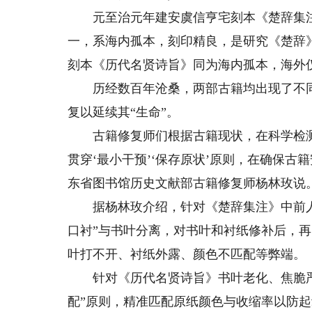
元至治元年建安虞信亨宅刻本《楚辞集注
一，系海内孤本，刻印精良，是研究《楚辞
刻本《历代名贤诗旨》同为海内孤本，海外
历经数百年沧桑，两部古籍均出现了不同
复以延续其“生命”。
古籍修复师们根据古籍现状，在科学检测
贯穿‘最小干预’‘保存原状’原则，在确保
东省图书馆历史文献部古籍修复师杨林玫说
据杨林玫介绍，针对《楚辞集注》中前人所
口衬”与书叶分离，对书叶和衬纸修补后，再
叶打不开、衬纸外露、颜色不匹配等弊端。
针对《历代名贤诗旨》书叶老化、焦脆严
配”原则，精准匹配原纸颜色与收缩率以防