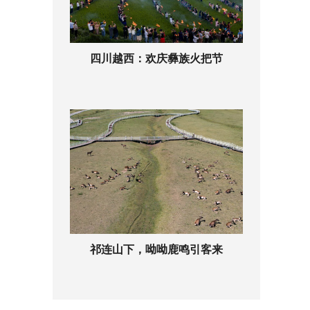
四川越西：欢庆彝族火把节
祁连山下，呦呦鹿鸣引客来