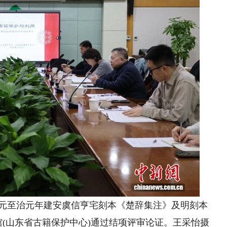
(元至治元年建安虞信亨宅刻本《楚辞集注》及明刻本
馆(山东省古籍保护中心)通过结项评审论证。王采怡摄