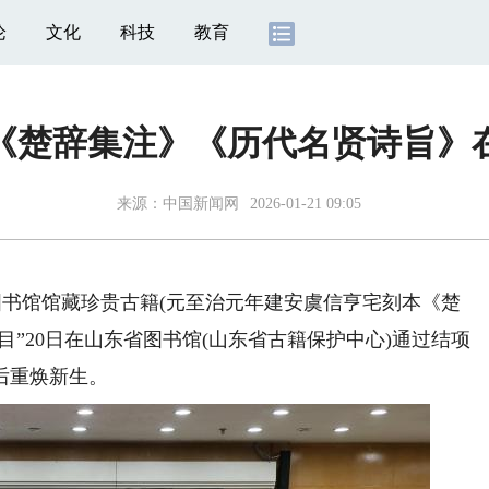
论
文化
科技
教育
《楚辞集注》《历代名贤诗旨》
来源：
中国新闻网
2026-01-21 09:05
图书馆馆藏珍贵古籍(元至治元年建安虞信亨宅刻本《楚
”20日在山东省图书馆(山东省古籍保护中心)通过结项
后重焕新生。