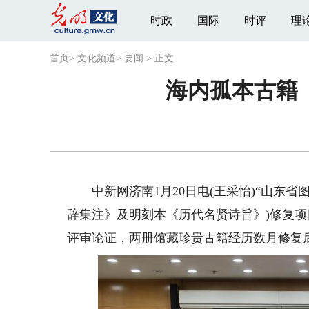
时政
国际
时评
理
首页
>
文化频道
>
要闻
>
正文
海内孤本古籍
中新网济南1月20日电(王采怡)“山东省
辞集注》及明刻本《历代名贤诗旨》)修复项目
评审论证，两册馆藏珍贵古籍经历数月修复