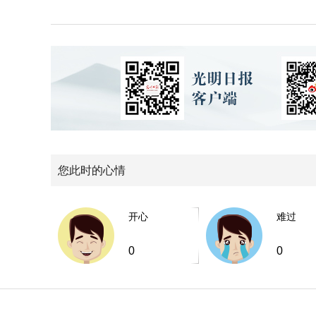
您此时的心情
开心
难过
0
0