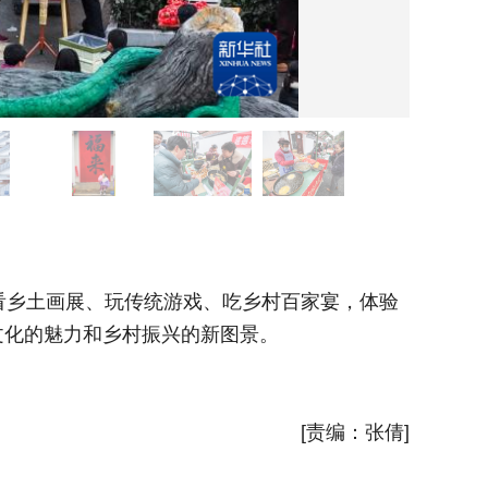
这是2
乡土画展、玩传统游戏、吃乡村百家宴，体验
2月1
文化的魅力和乡村振兴的新图景。
迎新春乡
新华社
[责编：张倩]