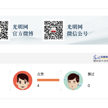
点赞
飘过
4
0