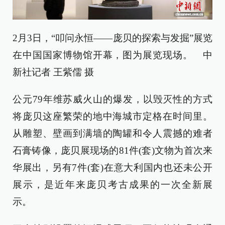
2月3日，“叩问永恒——庞贝的探索与发掘”展览
在中国国家博物馆开幕，图为展览现场。 中
新社记者 王紫儒 摄
公元79年维苏威火山的爆发，以毁灭性的方式
将庞贝这座繁荣的地中海城市定格在时间里。
从雕塑、壁画到满墙的陶罐和令人震撼的难者
石膏铸像，庞贝展现场的81件(套)文物为首次来
华展出，另有7件(套)在意大利国内也还未公开
展示，是近年来庞贝考古成果的一次全新展
示。