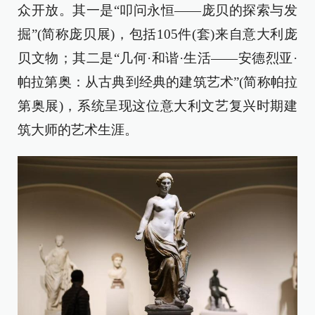
众开放。其一是“叩问永恒——庞贝的探索与发
掘”(简称庞贝展)，包括105件(套)来自意大利庞
贝文物；其二是“几何·和谐·生活——安德烈亚·
帕拉第奥：从古典到经典的建筑艺术”(简称帕拉
第奥展)，系统呈现这位意大利文艺复兴时期建
筑大师的艺术生涯。