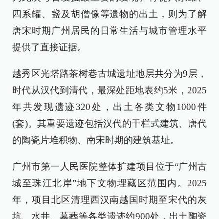
四系罐、盏及胡僧像等遗物的出土，则为了解
唐宋时期广州居民的日常生活与城市管理水平
提供了直接证据。
越秀区光塔路茶树巷古城遗址地层共分为9层，
时代从汉代到清代，最深处距地表约5米，2025
年共发现遗迹320处，出土各类文物1000件
(套)。其重要遗迹包括汉代的干栏式建筑、唐代
的陶瓷片堆积物、南宋时期的建筑基址。
广州市第一人民医院整体扩建项目位于“广州古
城至珠江北岸”地下文物埋藏区范围内。2025
年，项目北区清理西汉南越国时期至宋代的灰
坑、水井、墓葬等各类遗迹约900处，出土陶瓷