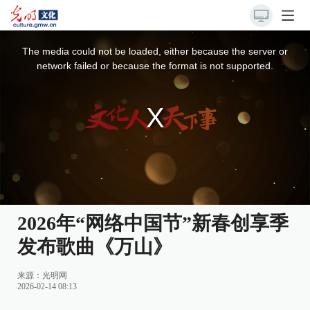
This
is
a
The media could not be loaded, either because the server or
modal
window.
network failed or because the format is not supported.
2026年“网络中国节”新春创享季
发布歌曲《万山》
来源：
光明网
2026-02-14 08:13