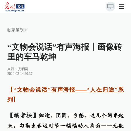
独家策划
>
“文物会说话”有声海报丨画像砖
里的车马乾坤
来源：
光明网
2026-02-14 20:37
【
“文物会说话”有声海报——“人在归途”系
列
】
【编者按】
归途、团圆、乡愁，这几个词串起
来，勾勒出春运时节一幅幅动人画面——无数