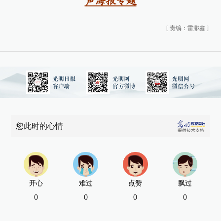
声海报专题
[
责编：雷渺鑫
]
您此时的心情
开心
难过
点赞
飘过
0
0
0
0