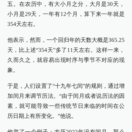
五。在农历中，有大小月之分，大月是30天，
小月是29天，一年有12个月，算下来一年就是
354天左右。
他表示，然而，一个回归年的天数大概是365.25
天，比上述“354天”多了11天左右。这样一来，
久而久之，就容易出现时序与季节不对应的现
象。
于是，人们设置了“十九年七闰”的规则，通过增
加闰月来调节历法。“由于闰月或者说历法的因
素，就可能导致一些传统节日来临的时间在公
历日期上有所变化。”他说。
他举了一个例子：农历2022年没有闰月，那么