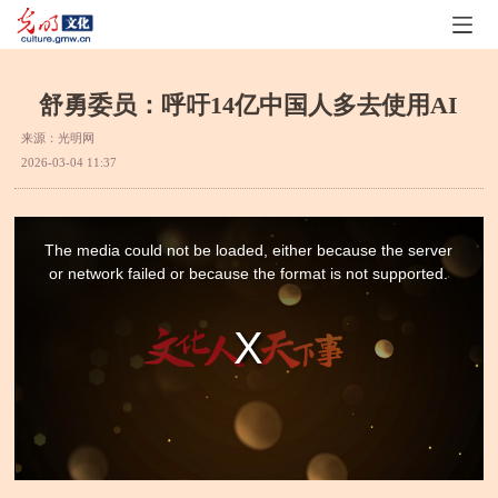
舒勇委员：呼吁14亿中国人多去使用AI
来源：
光明网
2026-03-04 11:37
This
is
a
The media could not be loaded, either because the server
modal
window.
or network failed or because the format is not supported.