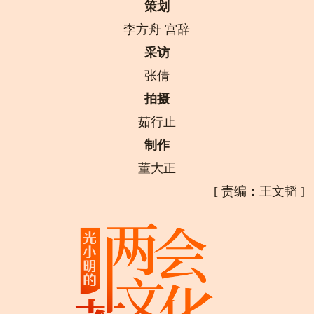
策划
李方舟 宫辞
采访
张倩
拍摄
茹行止
制作
董大正
[
责编：王文韬
]