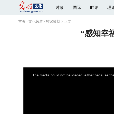
时政
国际
时评
理
首页
>
文化频道
>
独家策划
>
正文
“感知幸
This
is
a
The media could not be loaded, either because the 
modal
window.