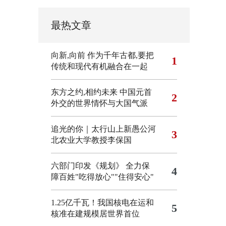
最热文章
向新,向前
作为千年古都,要把
1
传统和现代有机融合在一起
东方之约,相约未来 中国元首
2
外交的世界情怀与大国气派
追光的你｜太行山上新愚公河
3
北农业大学教授李保国
六部门印发《规划》 全力保
4
障百姓"吃得放心""住得安心"
1.25亿千瓦！我国核电在运和
5
核准在建规模居世界首位