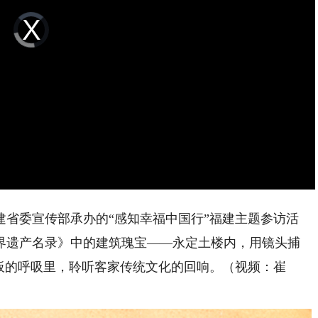
Video
Player
is
loading.
省委宣传部承办的“感知幸福中国行”福建主题参访活
界遗产名录》中的建筑瑰宝——永定土楼内，用镜头捕
板的呼吸里，聆听客家传统文化的回响。（视频：崔