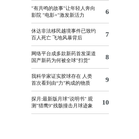
"有共鸣的故事"让年轻人奔向
6
影院
"电影+"激发新活力
休达非法移民越境事件已致约
7
百人死亡
飞地风暴背后
网络平台成多款新药首发渠道
8
国产新药为何被全球"扫货"
我科学家证实胶球存在 人类
9
首次看到由“力”构成的物质
探月:最新版月球"说明书"
观
10
测"猎鹰9"残骸撞击月球迹象