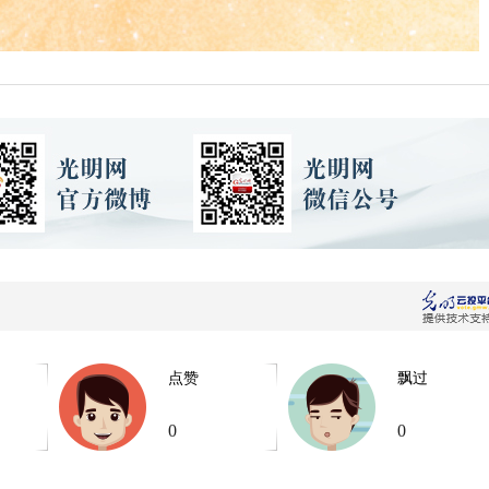
点赞
飘过
0
0