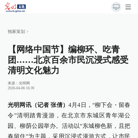
独家策划
>
【网络中国节】编柳环、吃青
团……北京百余市民沉浸式感受
清明文化魅力
来源：
光明网
2026-04-06 16:39
光明网讯（记者 张倩）
4月4日，“柳下会・留春
令”清明踏青漫游，在北京市东城区青年湖公
园、柳荫公园举办。活动以“东城柳色新，且把
春留住”为主题，采用沉浸式漫游方式，让市民