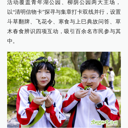
活动覆盖青年湖公园、柳荫公园两大主场，
以“清明信物卡”探寻与集章打卡双线并行，设置
斗草翻牌、飞花令、寒食与上巳典故问答、草
木春食辨识四项互动，吸引百余名市民参与其
中。