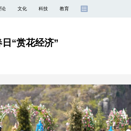
理论
文化
科技
教育
日“赏花经济”