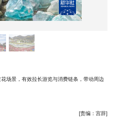
4月8
花场景，有效拉长游览与消费链条，带动周边
时下，
村民就业
新华社
[责编：宫辞]