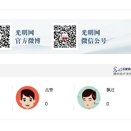
点赞
飘过
0
0