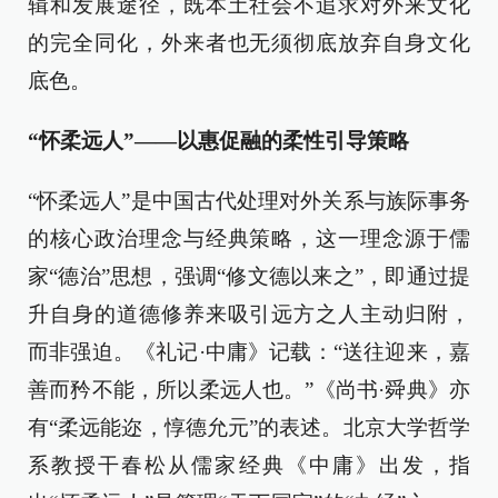
辑和发展途径，既本土社会不追求对外来文化
的完全同化，外来者也无须彻底放弃自身文化
底色。
“怀柔远人”——以惠促融的柔性引导策略
“怀柔远人”是中国古代处理对外关系与族际事务
的核心政治理念与经典策略，这一理念源于儒
家“德治”思想，强调“修文德以来之”，即通过提
升自身的道德修养来吸引远方之人主动归附，
而非强迫。《礼记·中庸》记载：“送往迎来，嘉
善而矜不能，所以柔远人也。”《尚书·舜典》亦
有“柔远能迩，惇德允元”的表述。北京大学哲学
系教授干春松从儒家经典《中庸》出发，指