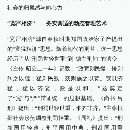
社会的归属感与向心力。
“宽严相济”——务实调适的动态管理艺术
“宽严相济”源自春秋时期郑国政治家子产提出
的“宽猛相济”思想。随着朝代的更替，这一思想
经历了从“刑罚世轻世重”到“德主刑辅”的演变。
《左传·昭公二十年》记载：“政宽则民慢，慢则
纠之以猛；猛则民残，残则施之以宽。宽以济
猛，猛以济宽，政是以和。”这奠定
了“宽”与“严”辩证统一的思想基础。《尚书·吕
刑》提出：“刑罚世轻世重，惟齐非齐。”主张根
据社会形势调整刑罚轻重。《周礼》提出：“刑
新国用轻典，刑平国用中典，刑乱国用重