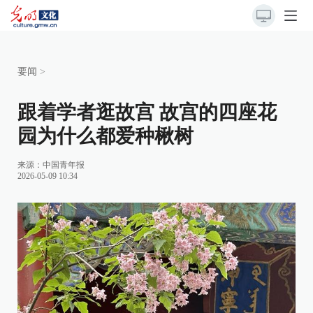
要闻
>
跟着学者逛故宫 故宫的四座花
园为什么都爱种楸树
来源：
中国青年报
2026-05-09 10:34