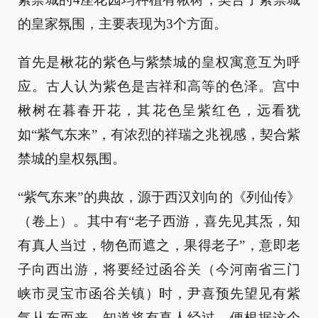
的皇家氛围，主要表现为3个方面。
首先是楸花的紫色与紫禁城的皇权寓意互为呼
应。古人认为紫色是吉祥和高等的色泽。宫中
楸树在暮春开花，其花色呈紫红色，远看犹
如“紫气东来”，有浓烈的祥瑞之兆视感，契合紫
禁城的皇权氛围。
“紫气东来”的典故，源于西汉刘向的《列仙传》
（卷上）。其中有“老子西游，喜先见其炁，知
有真人当过，物色而遮之，果得老子”，意即老
子向西出游，将要经过函谷关（今河南省三门
峡市灵宝市函谷关镇）时，尹喜预先望见有紫
气从东而来，知道将有真人经过，便根据这个