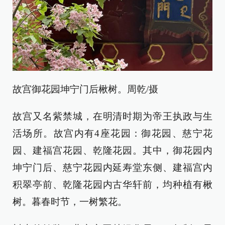
故宫御花园坤宁门后楸树。周乾/摄
故宫又名紫禁城，在明清时期为帝王执政与生
活场所。故宫内有4座花园：御花园、慈宁花
园、建福宫花园、乾隆花园。其中，御花园内
坤宁门后、慈宁花园内延寿堂东侧、建福宫内
积翠亭前、乾隆花园内古华轩前，均种植有楸
树。暮春时节，一树繁花。