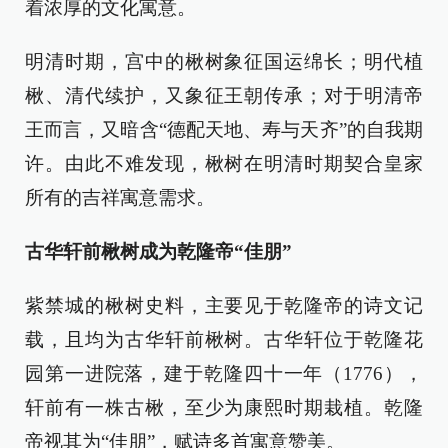
着浓厚的文化寓意。
明清时期，宫中的楸树象征国运绵长；明代植
楸、清代续护，又象征王朝传承；对于明清帝
王而言，又暗含“德配天地、寿与天齐”的自我期
许。由此不难发现，楸树在明清时期契合皇家
所有的吉祥寓意需求。
古华轩前楸树成为乾隆帝“佳朋”
紫禁城的楸树史料，主要见于乾隆帝的诗文记
载，且均为古华轩前楸树。古华轩位于乾隆花
园第一进院落，建于乾隆四十一年（1776），
轩前有一株古楸，至少为康熙时期栽植。乾隆
帝视其为“佳朋”，赋诗多首寓意赞美。