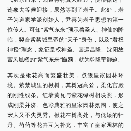
迹象去等候迎接，果然等到了老子。此处，老
子为道家学派创始人，尹喜为老子思想的第一
位传人。可知“紫气东来”预示着圣人、神仙的降
临，契合紫禁城皇帝的“天子”身份，以及“君权
神授”理念，象征皇权神圣、国运昌隆。沈阳故
宫凤凰楼的“紫气东来”匾额，就为乾隆帝御题。
其次是楸花高而繁盛壮美，点缀皇家园林环
境。紫禁城里的楸树，其树冠高耸，柔化宫殿
的刚性线条。红墙黄瓦与紫花绿树相映照，形
成刚柔并济、色彩典雅的皇家园林氛围，使之
宏大又不失灵秀。楸花在树高处，与低矮的牡
丹、芍药等花卉互为补充，丰富了皇家园林的