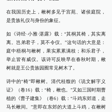
在我国历史上，楸树多见于宫苑、诸侯庭院，
是贵族礼仪与身份的象征。
如《诗经·小雅·湛露》载：“其桐其椅，其实离
离。岂弟君子，莫不令仪。”这句话的大意是：
庭中梧桐与楸树，果实累累满枝；和乐君子，
举止皆有威仪。该诗可反映早在春秋时期，楸
树就是王公贵族园囿常见树木了。
诗中的“椅”即楸树。清代桂馥的《说文解字义
证》（卷16）载：“椅，楸也。”又如三国时期曹
植的《曹子建集》（卷6）载：“斗鸡东郊道，走
马长楸间。”意即在东郊的大道上斗鸡，在楸树