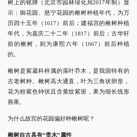
树上的铭牌（北京市园林绿化局2017年制）显
示：御花园、慈宁花园的楸树种植年代，为万
历四十五年（1617）前后；建福宫的楸树种植
年代，为嘉庆二十二年（1817）前后；古华轩
前的楸树，则为康熙六年（1667）前后种植
的。
楸树是紫葳科梓属的落叶乔木，是我国特有的
古老树种。楸树高大通直，叶为三角状卵形，
花为粉紫色钟状且含黄纹紫斑，果为细长线形
蒴果。
为什么故宫的花园偏好种楸树呢？
楸树自古具有“贵木”属性