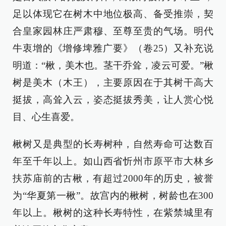
足以体现它在树木中地位极高、备受推崇，契
合皇家园林庄严肃穆、至尊至贵的气场。明代
牛衷增的《增修埤雅广要》（卷25）又补充说
明道：“楸，美木也。茎干乔耸，凌云可爱。”楸
树是美木（木王），主要原因在于其树干高大
挺拔，高耸入云，姿态挺拔秀美，让人赏心悦
目、心生喜爱。
楸树又是典型的长寿树种，自然寿命可达数百
年至千年以上。如山西省忻州市原平市大林乡
扶苏庙前的古楸，有超过2000年的历史，被誉
为“华夏第一楸”。故宫内的楸树，树龄也在300
年以上。楸树的这种长寿特性，在紫禁城里有