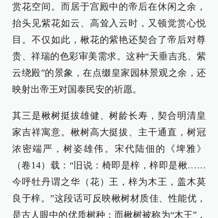
赏花空间。而居于宫殿中的帝后在休闲之余，
抬头见紫花如云、高耸入云时，又顿觉赏心悦
目。不仅如此，楸花的紫艳还契合了帝后对尊
贵、祥瑞的色彩审美需求。这种“天垂吉兆、紫
云绕殿”的景象，在点缀皇家园林景观之余，还
映射出帝王对国泰民安的祈愿。
其三是楸树挺拔雄健、树龄长寿，契合明清皇
家吉祥寓意。楸树高大挺拔、主干通直，树冠
浓密端严，树姿雄伟。宋代陆佃的《埤雅》
（卷14）载：“旧说：椅即是梓，梓即是楸……
今呼牡丹谓之华（花）王，梓为木王，盖木莫
良于梓。”这段话可反映楸树材质佳、性能优，
是古人眼中的优质树种；而楸树被称为“木王”，