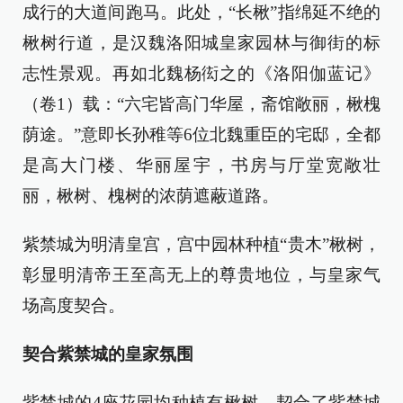
成行的大道间跑马。此处，“长楸”指绵延不绝的
楸树行道，是汉魏洛阳城皇家园林与御街的标
志性景观。再如北魏杨衒之的《洛阳伽蓝记》
（卷1）载：“六宅皆高门华屋，斋馆敞丽，楸槐
荫途。”意即长孙稚等6位北魏重臣的宅邸，全都
是高大门楼、华丽屋宇，书房与厅堂宽敞壮
丽，楸树、槐树的浓荫遮蔽道路。
紫禁城为明清皇宫，宫中园林种植“贵木”楸树，
彰显明清帝王至高无上的尊贵地位，与皇家气
场高度契合。
契合紫禁城的皇家氛围
紫禁城的4座花园均种植有楸树，契合了紫禁城