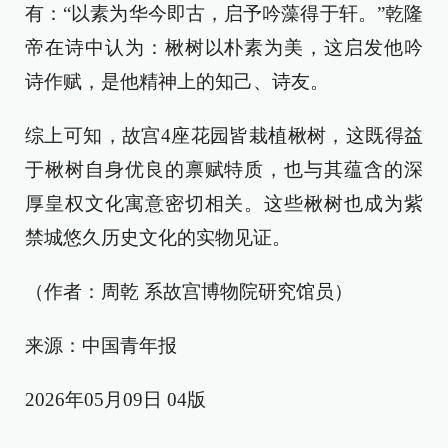
有：“以素为华今即古，启予吟藻得于轩。”乾隆
帝在诗中认为：楸树以朴素为美，这启发他吟
诗作赋，是他精神上的知己、诗友。
综上可知，故宫4座花园皆栽植楸树，这既得益
于楸树自身优良的禀赋特质，也与其蕴含的深
厚皇权文化寓意密切相关。这些楸树也成为紫
禁城悠久历史文化的实物见证。
（作者：周乾 系故宫博物院研究馆员）
来源：中国青年报
2026年05月09日 04版