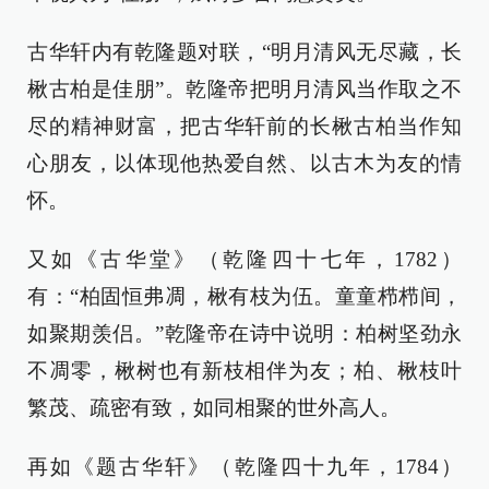
古华轩内有乾隆题对联，“明月清风无尽藏，长
楸古柏是佳朋”。乾隆帝把明月清风当作取之不
尽的精神财富，把古华轩前的长楸古柏当作知
心朋友，以体现他热爱自然、以古木为友的情
怀。
又如《古华堂》（乾隆四十七年，1782）
有：“柏固恒弗凋，楸有枝为伍。童童栉栉间，
如聚期羡侣。”乾隆帝在诗中说明：柏树坚劲永
不凋零，楸树也有新枝相伴为友；柏、楸枝叶
繁茂、疏密有致，如同相聚的世外高人。
再如《题古华轩》（乾隆四十九年，1784）