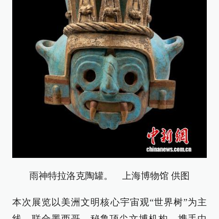
雨神特拉洛克陶罐。 上海博物馆 供图
本次展览以美洲文明核心宇宙观“世界树”为主
线，联合墨西哥、秘鲁顶尖文博机构，携手中