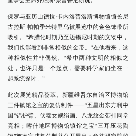
董事会主席乔治斯·察普鲁尼斯说。
保罗与亚历山德拉·卡内洛普洛斯博物馆馆长尼
古拉斯·帕帕季米特里乌被展览中的金色饰带所
吸引。“希腊化时期乃至迈锡尼时期的文物中，
我们也能看到非常相似的金带。”在他看来，这
种相似性并非偶然。“希中两种文明的相似之
处，也许只是一个起点，需要科学家们坐在一
起系统探讨。”
此次展览精品荟萃。新疆维吾尔自治区博物馆
三件镇馆之宝的复仿制件——“五星出东方利中
国”锦护臂、伏羲女娲绢画、八龙纹金带扣同堂
亮相；喀什地区博物馆镇馆之宝“三耳压花陶