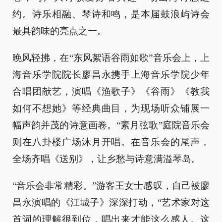
约。诗乐相融、琴诗和鸣，是本届鼓浪屿诗会
最具韵味的亮点之一。
晚风轻拂，在“东风絮语谷雨如歌”音乐会上，上
海音乐学院院长廖昌永携手上海音乐学院少年
合唱团献艺，演唱《渔歌子》《谷雨》《教我
如何不想她》等经典曲目，为现场听众铺展一
幅声韵并茂的诗意画卷。“素月弦歌”庭院音乐会
则在八卦楼广场沐月开唱。在音乐会的尾声，
全场齐唱《送别》，让乡愁与诗意满溢琴岛。
“音乐会非常精彩。”游客王女士感叹，自己被廖
昌永演唱的《江城子》深深打动，“艺术家对这
首词的理解很到位，唱出来才能这么感人。这