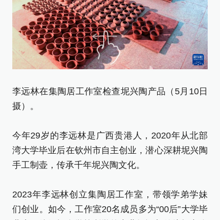
李远林在集陶居工作室检查坭兴陶产品（5月10日
李
摄）。
新
今年29岁的李远林是广西贵港人，2020年从北部
[责
湾大学毕业后在钦州市自主创业，潜心深耕坭兴陶
手工制壶，传承千年坭兴陶文化。
2023年李远林创立集陶居工作室，带领学弟学妹
们创业。如今，工作室20名成员多为“00后”大学毕