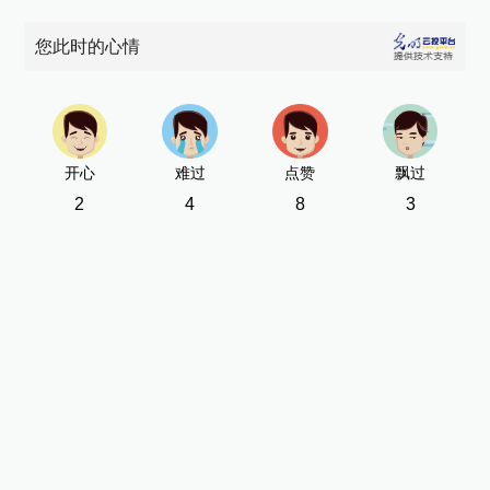
您此时的心情
开心
难过
点赞
飘过
2
4
8
3