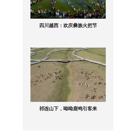
四川越西：欢庆彝族火把节
祁连山下，呦呦鹿鸣引客来