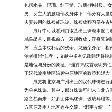
包括水晶、玛瑙、红玉髓、玻璃4种材质。
男、女主人的腰腹部及身体下半部分有大量
夫妻共用的珠襦或珠被。珠襦敛葬习俗在古
展厅中可以看到由该墓出土珠粒串配而成
鸠鸟昂首，目视前方，双翅收敛，浑身錾刻
屑，应是木杖朽后的残余。龙丽朵介绍，相
治者推崇“仁孝”，文献中多有记载朝廷将鸠
是地位与身份的象征。“这件鸠杖首表明男性
了汉代岭南地区沿袭中原地区的政策和观念
展览将北京与广州出土的汉代珠饰进行多
为单色珠饰。其中，部分珠饰可能来自北方
路贸易而来，如多面体玛瑙珠、玻璃耳珰等
方草原及南方地区存在交流。”邢宇介绍，