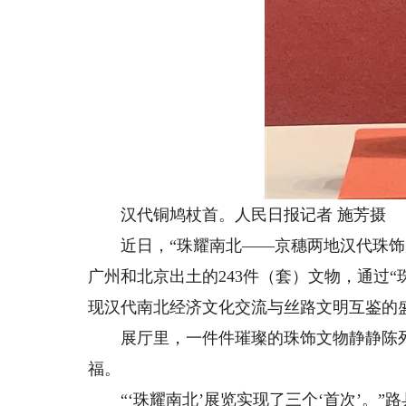
汉代铜鸠杖首。人民日报记者 施芳摄
近日，“珠耀南北——京穗两地汉代珠饰展
广州和北京出土的243件（套）文物，通过“珠
现汉代南北经济文化交流与丝路文明互鉴的
展厅里，一件件璀璨的珠饰文物静静陈列
福。
“‘珠耀南北’展览实现了三个‘首次’。”