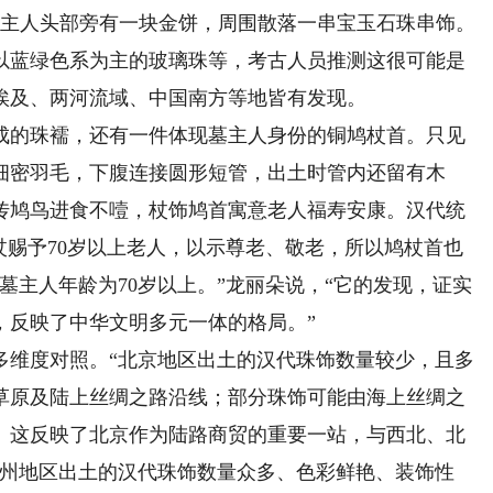
女主人头部旁有一块金饼，周围散落一串宝玉石珠串饰。
以蓝绿色系为主的玻璃珠等，考古人员推测这很可能是
埃及、两河流域、中国南方等地皆有发现。
的珠襦，还有一件体现墓主人身份的铜鸠杖首。只见
细密羽毛，下腹连接圆形短管，出土时管内还留有木
传鸠鸟进食不噎，杖饰鸠首寓意老人福寿安康。汉代统
杖赐予70岁以上老人，以示尊老、敬老，所以鸠杖首也
墓主人年龄为70岁以上。”龙丽朵说，“它的发现，证实
，反映了中华文明多元一体的格局。”
维度对照。“北京地区出土的汉代珠饰数量较少，且多
草原及陆上丝绸之路沿线；部分珠饰可能由海上丝绸之
。这反映了北京作为陆路商贸的重要一站，与西北、北
广州地区出土的汉代珠饰数量众多、色彩鲜艳、装饰性