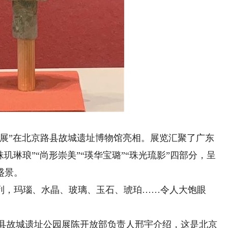
”在北京路县故城遗址博物馆亮相。展览汇聚了广东
玑琳琅”“尚形崇美”“瑛华宝璐”“珠光琉影”四部分，呈
盛景。
，玛瑙、水晶、玻璃、玉石、琥珀……令人大饱眼
路县故城遗址公园展陈开放部负责人邢宇介绍，这是北京