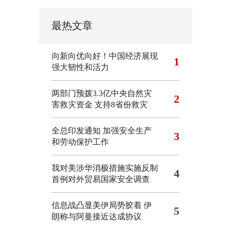
最热文章
向新向优向好！中国经济展现
1
强大韧性和活力
两部门预拨3.3亿中央自然灾
2
害救灾资金 支持8省份救灾
全总印发通知 加强安全生产
3
和劳动保护工作
我对美涉华消极措施实施反制
4
首例对外贸易国家安全调查
信息战凸显美伊局势胶着
伊
5
朗称与阿曼接近达成协议