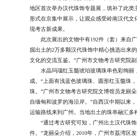
地区首次举办汉代珠饰专题展，填补了此类
形式在京集中展示，让观众感受岭南汉代文
现考古新成果。
此次展出的文物中有192件（套）来自广州。
掘出土的2万多颗汉代珠饰中精心挑选出来
文化的交流互鉴。”广州市文物考古研究院
水晶玛瑙红玉髓琥珀玻璃珠串色彩绚丽，
成。“上面有浅蓝色玻璃珠、圆形红玉髓珠
珠。”广州市文物考古研究院文博馆员龙丽
自缅甸和波罗的海沿岸。”自西汉中期以来
运输路线来到广州。当地出土的珠串融汇多
“通过考古研究可知，广州出土汉代珠饰
件。”龙丽朵介绍，2010年，广州市荔湾区