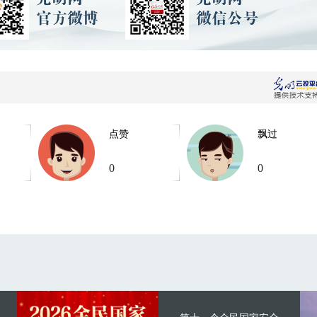
点赞
飘过
0
0