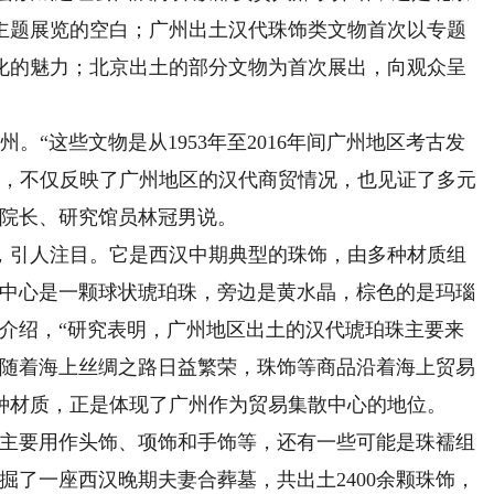
主题展览的空白；广州出土汉代珠饰类文物首次以专题
化的魅力；北京出土的部分文物为首次展出，向观众呈
“这些文物是从1953年至2016年间广州地区考古发
的，不仅反映了广州地区的汉代商贸情况，也见证了多元
副院长、研究馆员林冠男说。
引人注目。它是西汉中期典型的珠饰，由多种材质组
，中心是一颗球状琥珀珠，旁边是黄水晶，棕色的是玛瑙
朵介绍，“研究表明，广州地区出土的汉代琥珀珠主要来
，随着海上丝绸之路日益繁荣，珠饰等商品沿着海上贸易
种材质，正是体现了广州作为贸易集散中心的地位。
主要用作头饰、项饰和手饰等，还有一些可能是珠襦组
发掘了一座西汉晚期夫妻合葬墓，共出土2400余颗珠饰，