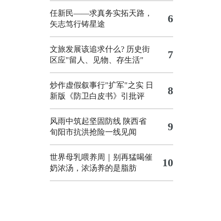
任新民——求真务实拓天路，
6
矢志笃行铸星途
文旅发展该追求什么?
历史街
7
区应"留人、见物、存生活"
炒作虚假叙事行"扩军"之实
日
8
新版《防卫白皮书》引批评
风雨中筑起坚固防线 陕西省
9
旬阳市抗洪抢险一线见闻
世界母乳喂养周｜别再猛喝催
10
奶浓汤，浓汤养的是脂肪