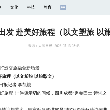
论
文化
科技
教育
出发 赴美好旅程（以文塑旅 以
来源：
人民日报
2026-05-13 08:43
打造交旅融合新场景
好旅程（以文塑旅 以旅彰文）
日报记者 李凯旋
旅程！”伴随亲切的问候，四川成都“趣耍巴士·诗词之
情迎接乘客；随车配备的讲解员“李白”沿途解读诗词典