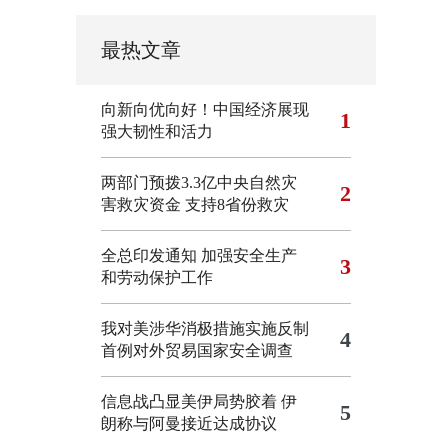
最热文章
向新向优向好！中国经济展现
1
强大韧性和活力
两部门预拨3.3亿中央自然灾
2
害救灾资金 支持8省份救灾
全总印发通知 加强安全生产
3
和劳动保护工作
我对美涉华消极措施实施反制
4
首例对外贸易国家安全调查
信息战凸显美伊局势胶着
伊
5
朗称与阿曼接近达成协议