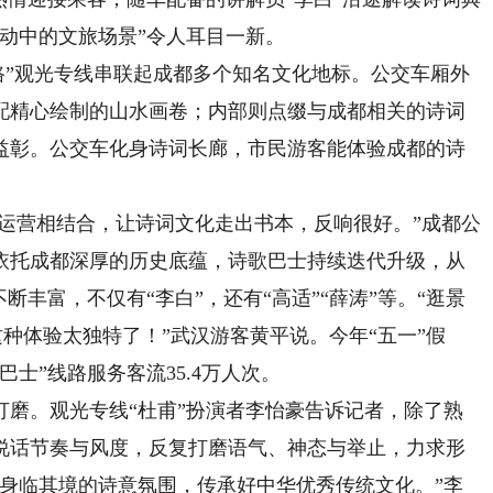
动中的文旅场景”令人耳目一新。
”观光专线串联起成都多个知名文化地标。公交车厢外
配精心绘制的山水画卷；内部则点缀与成都相关的诗词
益彰。公交车化身诗词长廊，市民游客能体验成都的诗
运营相结合，让诗词文化走出书本，反响很好。”成都公
依托成都深厚的历史底蕴，诗歌巴士持续迭代升级，从
断丰富，不仅有“李白”，还有“高适”“薛涛”等。“逛景
这种体验太独特了！”武汉游客黄平说。今年“五一”假
士”线路服务客流35.4万人次。
。观光专线“杜甫”扮演者李怡豪告诉记者，除了熟
说话节奏与风度，反复打磨语气、神态与举止，力求形
家身临其境的诗意氛围，传承好中华优秀传统文化。”李