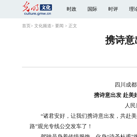
时政
国际
时评
理
首页
>
文化频道
>
要闻
>
正文
携诗意
四川成都
携诗意出发 赴美
人民
“诸君安好，让我们携诗意出发，共赴美好
路”观光专线公交发车了！
驾驶员身着传统服饰，化身“诗圣杜甫”热