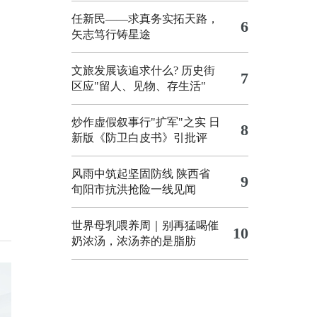
任新民——求真务实拓天路，
6
矢志笃行铸星途
文旅发展该追求什么?
历史街
7
区应"留人、见物、存生活"
炒作虚假叙事行"扩军"之实
日
8
新版《防卫白皮书》引批评
风雨中筑起坚固防线 陕西省
9
旬阳市抗洪抢险一线见闻
世界母乳喂养周｜别再猛喝催
10
奶浓汤，浓汤养的是脂肪