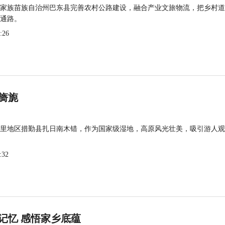
家族苗族自治州巴东县完善农村公路建设，融合产业文旅物流，把乡村道
通路。
:26
旖旎
里地区措勤县扎日南木错，作为国家级湿地，高原风光壮美，吸引游人观
:32
记忆 感悟家乡底蕴