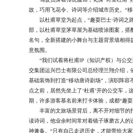
故，巧用飞花令、诗词等介绍城市历史。“移
以杜甫草堂为起点，“趣耍巴士·诗词之路
部，以杜甫草堂茅草屋为基础喷涂图案，搭
名句，全新搭建的小舞台与主题背景墙相得
意氛围。
“我们试着将杜甫IP（知识产权）与公交
交集团运兴巴士有限公司总经理兰翔介绍，
基础装饰到打造“移动唐诗剧场”，演职阵容不
点之前，居然先坐上了‘杜甫’开的公交车，
期，许多游客慕名前来打卡体验，成都“趣耍巴
丰富的文旅场景背后，离不开对细节的打磨
读诗词，他业余时间常对着镜子琢磨古人的
神兼备。“只有自己走进历史，才能带给大