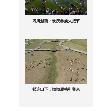
四川越西：欢庆彝族火把节
祁连山下，呦呦鹿鸣引客来