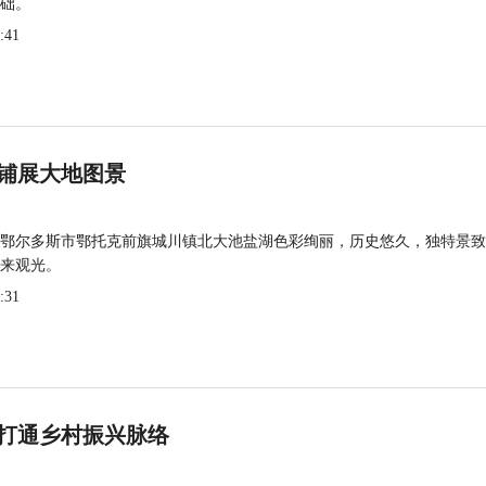
础。
:41
铺展大地图景
鄂尔多斯市鄂托克前旗城川镇北大池盐湖色彩绚丽，历史悠久，独特景致
来观光。
:31
打通乡村振兴脉络