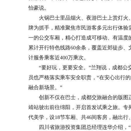
怡豪说。
火锅巴士里品烟火、夜游巴士上赏灯火、曲
牌为抓手，精准聚焦市民游客多元出行体验需
一的公交车厢，精心打造成可移动、有温度的
累计开行特色线路60余条，覆盖近郊徒步
计服务乘客近400万乘次。
“要好玩，更要安全。”兰翔说，成都公交
员也严格落实乘车安全职责，“在安心出行
融合新场景。”
创新不仅在巴士，成都交旅融合的版图正不
靖站驶出前往绵阳，开启首发试乘之旅。专
代美学，设18节车厢、共46间客房，融出
四川省旅游投资集团总经理连华介绍，“熊猫