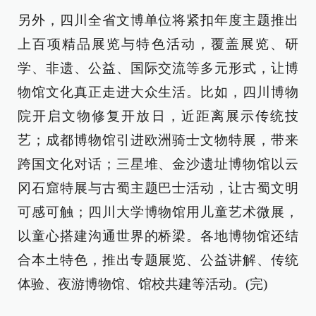
另外，四川全省文博单位将紧扣年度主题推出
上百项精品展览与特色活动，覆盖展览、研
学、非遗、公益、国际交流等多元形式，让博
物馆文化真正走进大众生活。比如，四川博物
院开启文物修复开放日，近距离展示传统技
艺；成都博物馆引进欧洲骑士文物特展，带来
跨国文化对话；三星堆、金沙遗址博物馆以云
冈石窟特展与古蜀主题巴士活动，让古蜀文明
可感可触；四川大学博物馆用儿童艺术微展，
以童心搭建沟通世界的桥梁。各地博物馆还结
合本土特色，推出专题展览、公益讲解、传统
体验、夜游博物馆、馆校共建等活动。(完)