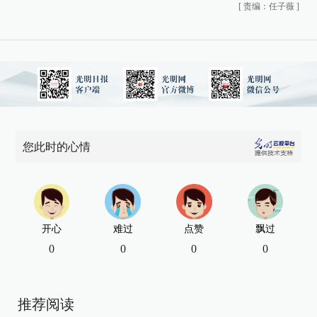
[
责编：任子薇
]
您此时的心情
开心
难过
点赞
飘过
0
0
0
0
推荐阅读