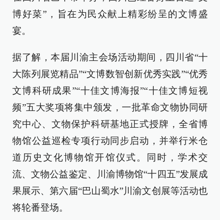
博好菜”，旨在为民众献上精彩纷呈的文博盛
宴。
据了解，本届川渝主会场活动期间，四川省“十
大陈列展览精品”“文博数智创新优秀实践”“优秀
文博科研成果”“十佳文博海报”“十佳文博短视
频”五大奖项将集中颁发，一批革命文物协同研
究中心、文物保护科研基地正式授牌，全省博
物馆公益巡检专项行动同步启动，并举行米仓
道历史文化博物馆开馆仪式。同时，学术交
流、文物公益鉴定、川渝博物馆“十四五”发展成
果展示、第六届“巴山蜀水”川渝文创展等活动也
将轮番登场。