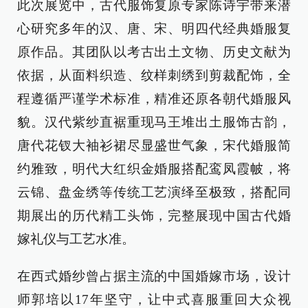
此次展览中，古代服饰复原专家陈诗宇带来潜
心研究多年的汉、唐、宋、明四代经典婚服复
原作品。其团队以考古出土文物、历史文献为
依据，从面料织造、纹样刺绣到剪裁配饰，全
程遵循严谨学术标准，精准还原各朝代婚服风
貌。汉代紫纱直裾重现马王堆出土服饰古韵，
唐代花钗大袖衫裙尽显盛世气象，宋代婚服简
约雅致，明代大红织金婚服搭配鸾凤霞帔，将
云锦、盘金绣等传统工艺演绎至极致，搭配同
期展出的历代精工头饰，完整展现中国古代婚
嫁礼仪与工艺水准。
在西式婚纱曾占据主流的中国婚嫁市场，设计
师郭培以17年坚守，让中式喜服重回大众视