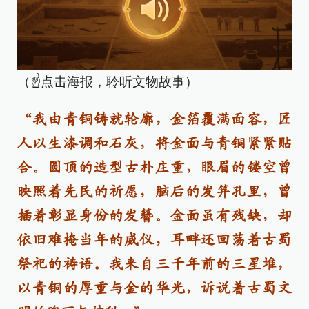
（☝点击海报，聆听文物故事）
“我由青铜铸就轮廓，金箔覆满面容，匠
人以生漆调和石灰，将金面与青铜紧紧贴
合。圆顶的造型古朴庄重，眼眉的镂空曾
映照着先民的祈愿，脑后的发笄孔里，曾
插着彰显身份的发簪。金面虽有残缺，却
依旧难掩当年的威仪，耳畔还回荡着古蜀
祭祀的祷语。我来自三千年前的三星堆，
以青铜的厚重与金的华光，诉说着古蜀文