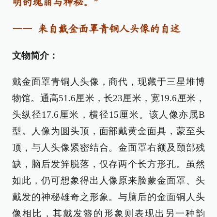
明的瑰丽与神秘。”
—— 来自戴金面罩青铜人头像的自述
文物简介：
戴金面罩青铜人头像，商代，现藏于三星堆博
物馆。通高51.6厘米，长23厘米，宽19.6厘米，
头纵径17.6厘米，横径15厘米。该人像亦属B
型。人像为圆头顶，面部戴黄金面具，蒙至头
顶，与人头像紧密结合。金面罩右额及颐部残
缺，脑后发笄脱落，仅存两个长方形孔。虽然
如此，仍可想象得出人像原来脸蒙金面罩、头
戴发的神秘雄奇之形象。与脑后的金面铜人头
像相比，其戴发簪的形象则表现出另一种韵