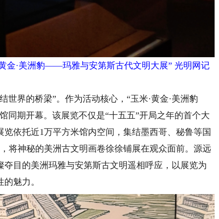
·黄金·美洲豹——玛雅与安第斯古代文明大展” 光明网记
世界的桥梁”。作为活动核心，“玉米·黄金·美洲豹
馆同期开幕。该展览不仅是“十五五”开局之年的首个大
展览依托近1万平方米馆内空间，集结墨西哥、秘鲁等国
脉络，将神秘的美洲古文明画卷徐徐铺展在观众面前。源远
璨夺目的美洲玛雅与安第斯古文明遥相呼应，以展览为
性的魅力。