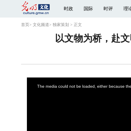
时政
国际
时评
理
首页
>
文化频道
>
独家策划
>
正文
以文物为桥，赴文
This
is
a
The media could not be loaded, either because the 
modal
window.