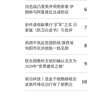
信息战凸显美伊局势胶着
伊
6
朗称与阿曼接近达成协议
炒作虚假叙事行"扩军"之实
日
7
新版《防卫白皮书》引批评
风雨中筑起坚固防线 陕西省
8
旬阳市抗洪抢险一线见闻
联合国教科文组织确认北京为
9
2029年“世界建筑之都”
前沿科技丨造血干细胞移植后
10
皮肤纤维化治疗有了新靶点