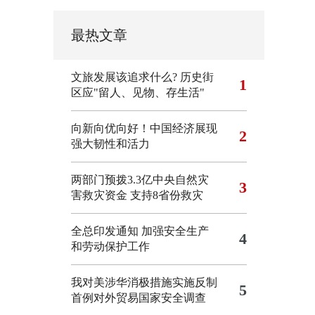
最热文章
文旅发展该追求什么?
历史街
1
区应"留人、见物、存生活"
向新向优向好！中国经济展现
2
强大韧性和活力
两部门预拨3.3亿中央自然灾
3
害救灾资金 支持8省份救灾
全总印发通知 加强安全生产
4
和劳动保护工作
我对美涉华消极措施实施反制
5
首例对外贸易国家安全调查