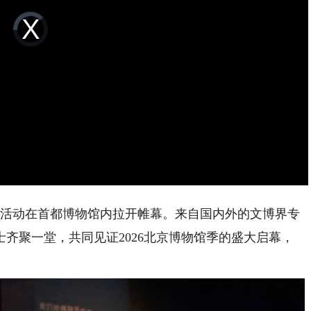
Video
Player
is
loading.
场活动在首都博物馆内拉开帷幕。来自国内外的文博界专
齐聚一堂，共同见证2026北京博物馆季的盛大启幕，
。