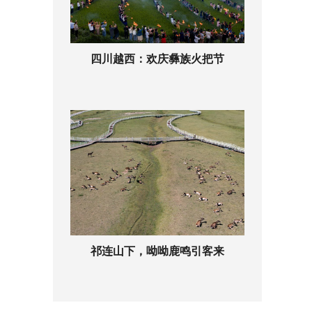
四川越西：欢庆彝族火把节
祁连山下，呦呦鹿鸣引客来