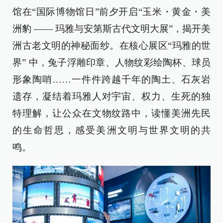
馆在“国际博物馆日”前夕开启“玉米・黄金・美
洲豹 —— 玛雅与安第斯古代文明大展”，揭开美
洲古老文明的神秘面纱。在核心展区“玛雅的世
界” 中，兔子浮雕印章、人物纹彩绘陶杯、球员
形象陶哨……一件件跨越千年的陶土、石灰岩
遗存，凝结着玛雅人对宇宙、权力、生死的独
特理解，让公众在文物纹路中，读懂美洲先民
的生命哲思，感受美洲文明与世界文明的共
鸣。