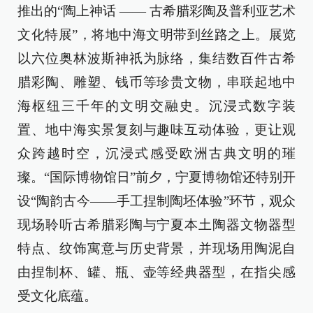
推出的“陶上神话 —— 古希腊彩陶及普利亚艺术
文化特展”，将地中海文明带到丝路之上。展览
以六位奥林波斯神祇为脉络，集结数百件古希
腊彩陶、雕塑、钱币等珍贵文物，串联起地中
海枢纽三千年的文明交融史。沉浸式数字装
置、地中海实景复刻与趣味互动体验，更让观
众跨越时空，沉浸式感受欧洲古典文明的璀
璨。“国际博物馆日”前夕，宁夏博物馆还特别开
设“陶韵古今——手工捏制陶坯体验”环节，观众
现场聆听古希腊彩陶与宁夏本土陶器文物器型
特点、纹饰寓意与历史背景，并现场用陶泥自
由捏制杯、罐、瓶、壶等经典器型，在指尖感
受文化底蕴。