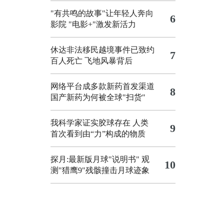
"有共鸣的故事"让年轻人奔向
6
影院
"电影+"激发新活力
休达非法移民越境事件已致约
7
百人死亡
飞地风暴背后
网络平台成多款新药首发渠道
8
国产新药为何被全球"扫货"
我科学家证实胶球存在 人类
9
首次看到由“力”构成的物质
探月:最新版月球"说明书"
观
10
测"猎鹰9"残骸撞击月球迹象