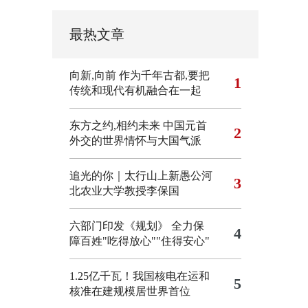
最热文章
向新,向前
作为千年古都,要把
1
传统和现代有机融合在一起
东方之约,相约未来 中国元首
2
外交的世界情怀与大国气派
追光的你｜太行山上新愚公河
3
北农业大学教授李保国
六部门印发《规划》 全力保
4
障百姓"吃得放心""住得安心"
1.25亿千瓦！我国核电在运和
5
核准在建规模居世界首位