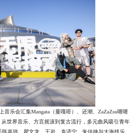
会汇集Mangata（蔓嘎嗒）、还潮、ZaZaZsu咂咂
乐队，从世界音乐、方言摇滚到复古流行，多元曲风吸引青年
歌手陈嘉玮、瞿文龙、王岩、袁济宁、朱佳婕与大海线乐