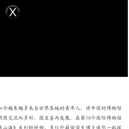
Video
Player
is
loading.
义，如今越来越多来自世界各地的青年人，将中国的博物馆
明因交流而多彩，因互鉴而发展。在第50个国际博物馆
通山海》系列短视频，多位外籍留学生博主邀您一起探