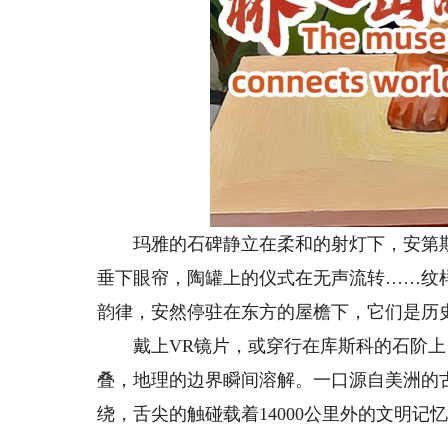
玛雅的石碑静立在柔和的射灯下，安第斯
垂下眼帘，陶罐上的仪式在无声流转……纹
韵律，安然停驻在东方的屋檐下，它们是历
戴上VR镜片，或穿行在库斯科的石阶上
叠，地理的边界瞬间溶解。一口源自美洲的
绕，舌尖的触碰载着14000公里外的文明记