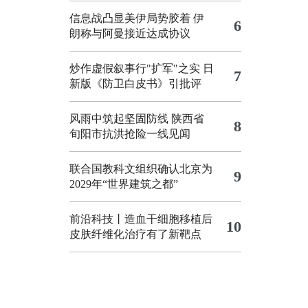
信息战凸显美伊局势胶着
伊
6
朗称与阿曼接近达成协议
炒作虚假叙事行"扩军"之实
日
7
新版《防卫白皮书》引批评
风雨中筑起坚固防线 陕西省
8
旬阳市抗洪抢险一线见闻
联合国教科文组织确认北京为
9
2029年“世界建筑之都”
前沿科技丨造血干细胞移植后
10
皮肤纤维化治疗有了新靶点