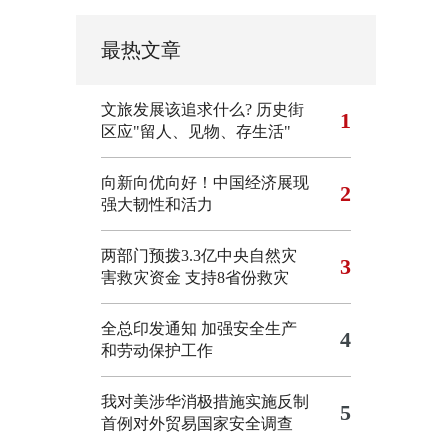
最热文章
文旅发展该追求什么?
历史街
1
区应"留人、见物、存生活"
向新向优向好！中国经济展现
2
强大韧性和活力
两部门预拨3.3亿中央自然灾
3
害救灾资金 支持8省份救灾
全总印发通知 加强安全生产
4
和劳动保护工作
我对美涉华消极措施实施反制
5
首例对外贸易国家安全调查