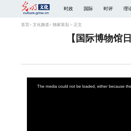
时政
国际
时评
理
首页
>
文化频道
>
独家策划
>
正文
【国际博物馆日
This
is
a
The media could not be loaded, either because the 
modal
window.