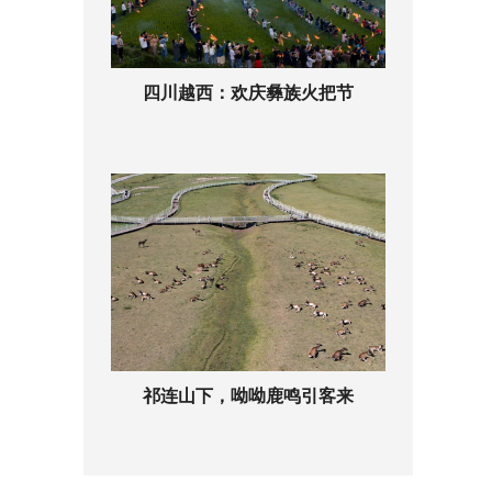
四川越西：欢庆彝族火把节
祁连山下，呦呦鹿鸣引客来