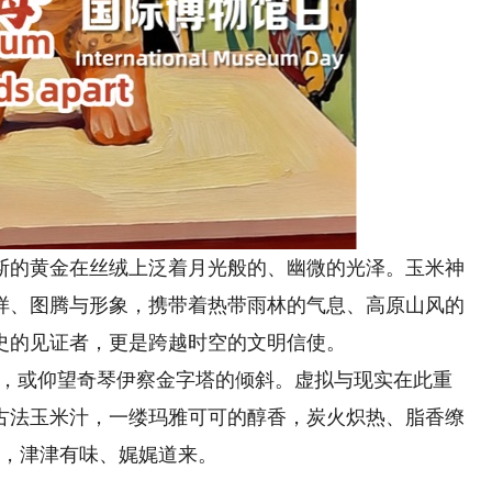
的黄金在丝绒上泛着月光般的、幽微的光泽。玉米神
样、图腾与形象，携带着热带雨林的气息、高原山风的
史的见证者，更是跨越时空的文明信使。
，或仰望奇琴伊察金字塔的倾斜。虚拟与现实在此重
古法玉米汁，一缕玛雅可可的醇香，炭火炽热、脂香缭
忆，津津有味、娓娓道来。