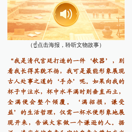
（☝点击海报，聆听文物故事）
“我是清代宫廷打造的一件‘欹器’，别
看我长得其貌不扬，我可是最能形象展现
古人处事之道的‘手办’呢。如果向我的
杯子中注水，杯中水半满时则垂直而立，
全满便会整个倾覆。‘满招损，谦受
益’的生活哲理，仅需一杯水便形象地展
现开来，告诫大家做一个谦逊的人。据