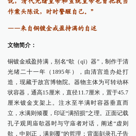
说，清代光绪皇帝和宣统皇帝也曾把我当
作案头陈设，时时警醒自己。”
——来自铜镀金戒盈持满的自述
文物简介：
铜镀金戒盈持满，别名“欹（qī）器”，制作于清
光绪二十一年（1895年），由清宫造办处打
造，现藏于故宫博物院。器物主体为可转动杯
状容器，通高15厘米，直径11.7厘米，置于45.7
厘米镀金支架上。注水至半满时容器垂直而
立，水满则倾覆，印证“满招损”之理。正面记载
孔子观周庙欹器时与守庙者对话，阐述“虚则
欹，中则正，满则覆”的哲理；背面刻录孔子告