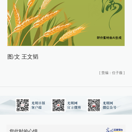
图/文 王文韬
[
责编：任子薇
]
您此时的心情