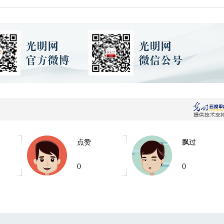
点赞
飘过
0
0