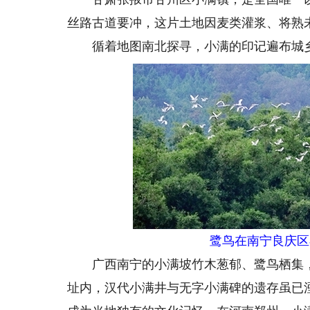
丝路古道要冲，这片土地因麦类灌浆、将熟
循着地图南北探寻，小满的印记遍布城
鹭鸟在南宁良庆区
广西南宁的小满坡竹木葱郁、鹭鸟栖集，
址内，汉代小满井与无字小满碑的遗存虽已