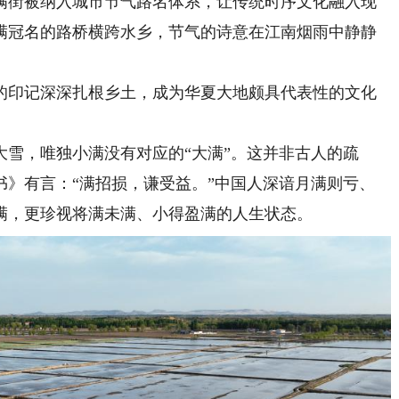
满街被纳入城市节气路名体系，让传统时序文化融入现
满冠名的路桥横跨水乡，节气的诗意在江南烟雨中静静
印记深深扎根乡土，成为华夏大地颇具代表性的文化
，唯独小满没有对应的“大满”。这并非古人的疏
书》有言：“满招损，谦受益。”中国人深谙月满则亏、
满，更珍视将满未满、小得盈满的人生状态。