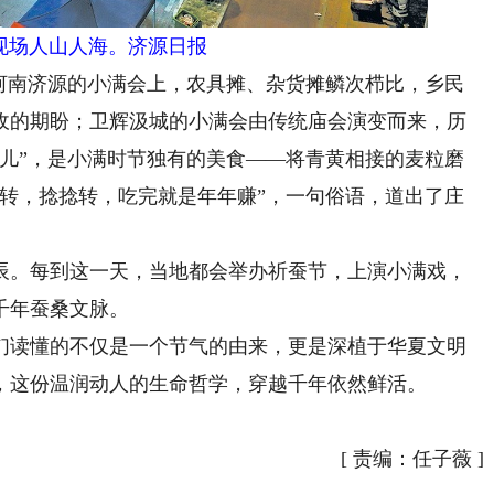
现场人山人海。济源日报
南济源的小满会上，农具摊、杂货摊鳞次栉比，乡民
收的期盼；卫辉汲城的小满会由传统庙会演变而来，历
转儿”，是小满时节独有的美食——将青黄相接的麦粒磨
捻转，捻捻转，吃完就是年年赚”，一句俗语，道出了庄
。每到这一天，当地都会举办祈蚕节，上演小满戏，
千年蚕桑文脉。
读懂的不仅是一个节气的由来，更是深植于华夏文明
，这份温润动人的生命哲学，穿越千年依然鲜活。
[
责编：任子薇
]