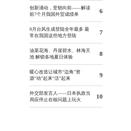
创新涌动，坚韧向前——解读
6
前7个月我国外贸成绩单
8月台风生成登陆全年最多 最
7
常在我国这些地方登陆
油菜花海、丹崖碧水、林海天
8
池 解锁各地夏日体验
暖心改造让城市“边角”资
9
源“动”起来“活”起来
外交部发言人——日本执政当
10
局应停止在核问题上玩火