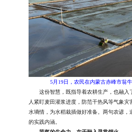
5月19日，农民在内蒙古赤峰市翁
这份智慧，既指导着农耕生产，也融入了日
人紧盯麦田灌浆进度，防范干热风等气象灾
水墒情，为水稻栽插做好准备。两句农谚，
的实践内涵。