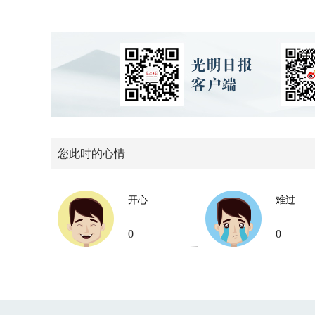
您此时的心情
开心
难过
0
0