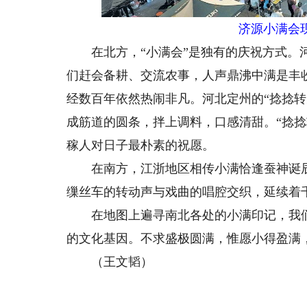
济源小满会
在北方，“小满会”是独有的庆祝方式。河
们赶会备耕、交流农事，人声鼎沸中满是丰
经数百年依然热闹非凡。河北定州的“捻捻
成筋道的圆条，拌上调料，口感清甜。“捻
稼人对日子最朴素的祝愿。
在南方，江浙地区相传小满恰逢蚕神诞辰
缫丝车的转动声与戏曲的唱腔交织，延续着
在地图上遍寻南北各处的小满印记，我们
的文化基因。不求盛极圆满，惟愿小得盈满
（王文韬）