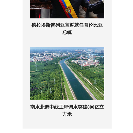
德拉埃斯普列亚宣誓就任哥伦比亚
总统
南水北调中线工程调水突破800亿立
方米