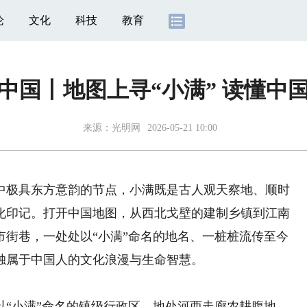
论
文化
科技
教育
中国丨地图上寻“小满” 读懂中
来源：
光明网
2026-05-21 10:00
极具东方意韵的节点，小满既是古人观天察地、顺时
化印记。打开中国地图，从西北戈壁的建制乡镇到江南
市街巷，一处处以“小满”命名的地名、一桩桩流传至今
独属于中国人的文化浪漫与生命智慧。
小满”命名的镇级行政区。地处河西走廊农耕腹地、