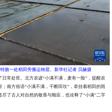
牛特旗一处稻田旁搬运秧苗。新华社记者 贝赫摄
常处世。北方农谚“小满不满，麦有一险”，提醒农
害；南方俗语“小满不满，干断田坎”，牵挂着稻田的雨
道尽了古人对自然的敬畏与顺应，也诠释了“小满”二字