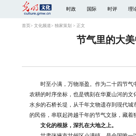
时政
国际
时评
理
首页
>
文化频道
>
独家策划
>
正文
节气里的大美
时至小满，万物渐盈。作为二十四节气中
农耕的时序坐标，也是镌刻在华夏山河的文
水乡的石桥长堤，从千年文物遗存到现代城
的民俗，串联起跨越千年的节气文脉，藏着
文化的根脉，深扎在大地之上。
甘肃张掖市甘州区小满镇，是全国唯一以“