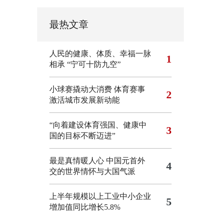
最热文章
人民的健康、体质、幸福一脉
1
相承
“宁可十防九空”
小球赛撬动大消费 体育赛事
2
激活城市发展新动能
“向着建设体育强国、健康中
3
国的目标不断迈进”
最是真情暖人心 中国元首外
4
交的世界情怀与大国气派
上半年规模以上工业中小企业
5
增加值同比增长5.8%