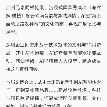
广州元素同样抢眼。沉浸式国风秀演出《海丝
赋·樊楼》融合岭南音韵与异域风情，深挖“海上
丝绸之路发祥地”的文化内核，再现广府记忆与
风华。
深圳企业则带来基于技术矩阵的文创与3C消费
品，其中AI抱抱喵、AI好奇猫等智能宠物能互
动、感知情绪；AI熊猫接入大模型，精通成语
接龙与百科问答。
本届文博会上，从本土IP奶龙新作到AI智能体盒
子，再到宠物新品牌……新品轮番登场，科技
与国风跨界碰撞，汇聚成湾区创新引领、文化
赋能、制造筑基的活力成果。(完)