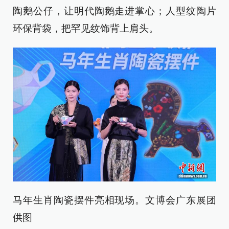
陶鹅公仔，让明代陶鹅走进掌心；人型纹陶片
环保背袋，把罕见纹饰背上肩头。
马年生肖陶瓷摆件亮相现场。文博会广东展团
供图