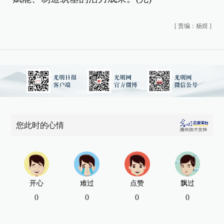
[
责编：杨煜
]
您此时的心情
开心
难过
点赞
飘过
0
0
0
0