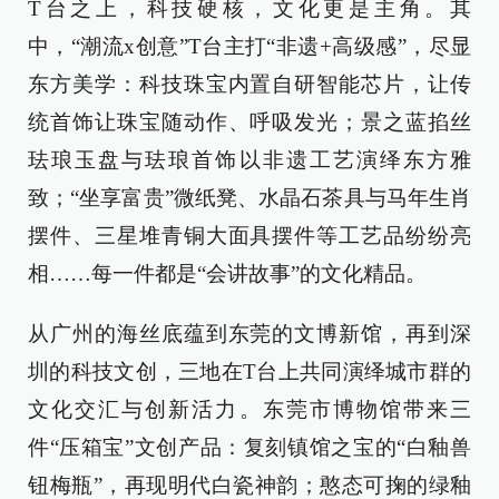
T台之上，科技硬核，文化更是主角。其
中，“潮流x创意”T台主打“非遗+高级感”，尽显
东方美学：科技珠宝内置自研智能芯片，让传
统首饰让珠宝随动作、呼吸发光；景之蓝掐丝
珐琅玉盘与珐琅首饰以非遗工艺演绎东方雅
致；“坐享富贵”微纸凳、水晶石茶具与马年生肖
摆件、三星堆青铜大面具摆件等工艺品纷纷亮
相……每一件都是“会讲故事”的文化精品。
从广州的海丝底蕴到东莞的文博新馆，再到深
圳的科技文创，三地在T台上共同演绎城市群的
文化交汇与创新活力。东莞市博物馆带来三
件“压箱宝”文创产品：复刻镇馆之宝的“白釉兽
钮梅瓶”，再现明代白瓷神韵；憨态可掬的绿釉