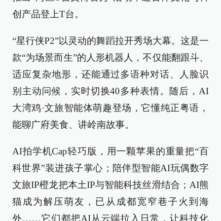
创产品登上T台。
“星行侠P2”以灵动的舞蹈拉开秀场大幕。这是一
款“为场景而生”的人形机器人，不仅能翻跟斗、
适应复杂地形，还能通过多语种对话、人脸识
别主动问候，实时切换40多种表情。随后，AI
大湾鸡·文旅智能体萌趣登场，它懂纯正粤语，
能聊广府美食、讲岭南故事。
AI拍学机Cap轻巧版，用一颗苹果的重量把“百
科世界”装进孩子掌心；陪伴型智能AI玩偶数字
文旅IP橙龙把本土IP与智能科技丝滑结合；AI熊
猫成为解压萌友，已从成都宽窄巷子火到海
外……它们都把AI从云端拉入日常，让科技化